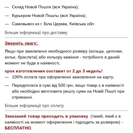
Склад Новой Пошти (вся Україна);
Курьером Новой Пошты (вся Україна);
Самовывоз из г. Біла Церква, Київська обл.
Більше інформації про доставку
Зверніть увагу:
Якщо при замовленні необхідного розміру (кольца, цепочки,
кольє, браслета) або кольору каміння - потрібного в даний
момент не буде в наявності,
срок изготовления составит от 2 до 3 недель!
100% оплата при оформленні замовлення на карту;
Передоплата в сумі від 500 грн, якщо товар є в наявності
або необхідно виготовити решту суми на Новій Пошті при
отриманні.
Більше інформації про оплату
Заказаний товар приходить в упаковку
(такий, який є в
наявності на момент оформлення і підходить за розміром) -
БЕСПЛАТНО.