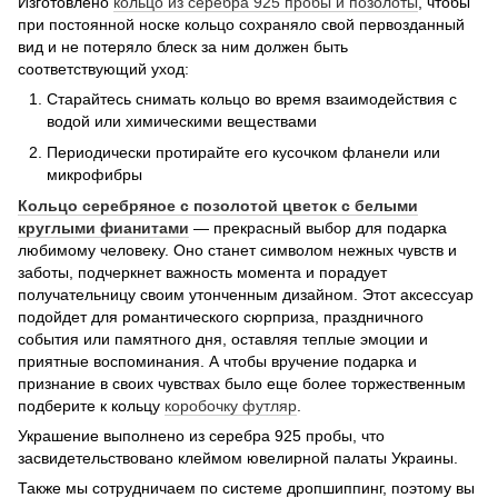
Изготовлено
кольцо из серебра 925 пробы и поз
олоты
, чтобы
при постоянной носке кольцо сохраняло свой первозданный
вид и не потеряло блеск за ним должен быть
соответствующий уход:
Старайтесь снимать кольцо во время взаимодействия с
водой или химическими веществами
Периодически протирайте его кусочком фланели или
микрофибры
Кольцо серебряное с позолотой цветок с белыми
круглыми фианитами
— прекрасный выбор для подарка
любимому человеку. Оно станет символом нежных чувств и
заботы, подчеркнет важность момента и порадует
получательницу своим утонченным дизайном. Этот аксессуар
подойдет для романтического сюрприза, праздничного
события или памятного дня, оставляя теплые эмоции и
приятные воспоминания. А чтобы вручение подарка и
признание в своих чувствах было еще более торжественным
подберите к кольцу
коробочку футляр
.
Украшение выполнено из серебра 925 пробы, что
засвидетельствовано клеймом ювелирной палаты Украины.
Также мы сотрудничаем по системе дропшиппинг, поэтому вы