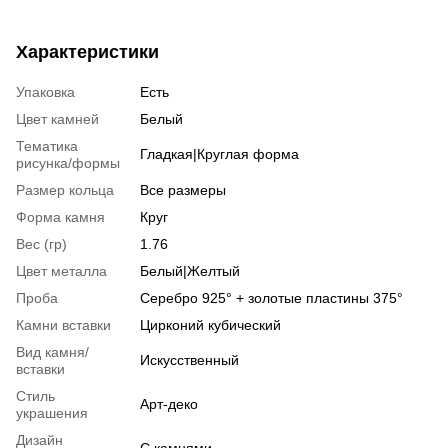
Характеристики
Упаковка
Есть
Цвет камней
Белый
Тематика
Гладкая|Круглая форма
рисунка/формы
Размер кольца
Все размеры
Форма камня
Круг
Вес (гр)
1.76
Цвет металла
Белый|Желтый
Проба
Серебро 925° + золотые пластины 375°
Камни вставки
Цирконий кубический
Вид камня/
Искусственный
вставки
Стиль
Арт-деко
украшения
Дизайн
С камнями