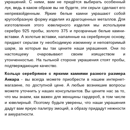
украшений. С ними, вам не придётся выбирать особенный
лук, ведь в каком образе вы не будете, эти серьги сделают его
непревзойденным. Яркие белые камни украшают собой
кругообразную форму изделия из драгоценных металлов. Для
изготовления этого ювелирного изделия мы используем
серебро 925 пробы, золото 375 и прозрачные белые камни-
вставки. А золотые вставки, напаянные на серебряную основу,
придают серьгам ту необходимую изюминку и неповторимый
шарм, за которые вы так цените наши украшения. Они по
настоящему очаровывают своим изяществом и
утонченностью. На тыльной стороне украшения стоят пробы,
подтверждающие качество.
Кольцо серебряное с яркими камнями разного размера
Анкара
- вы всегда можете приобрести в нашем интернет-
магазине, по доступной цене. А любые возникшие вопросы
можете уточнить у наших консультантов. Вы цените нас за то,
что мы знаем, как важен для женщины гардероб, в том числе
и ювелирный. Поэтому будьте уверены, что наши украшения
дадут вам яркую палитру эмоций, а образу придадут нежности
и аккуратности.