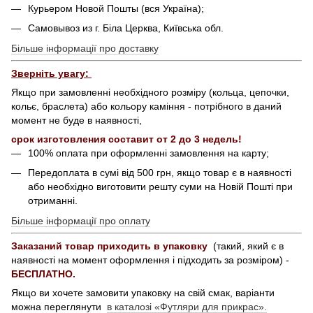
Курьером Новой Пошты (вся Україна);
Самовывоз из г. Біла Церква, Київська обл.
Більше інформації про доставку
Зверніть увагу:
Якщо при замовленні необхідного розміру (кольца, цепочки,
кольє, браслета) або кольору каміння - потрібного в даний
момент не буде в наявності,
срок изготовления составит от 2 до 3 недель!
100% оплата при оформленні замовлення на карту;
Передоплата в сумі від 500 грн, якщо товар є в наявності
або необхідно виготовити решту суми на Новій Пошті при
отриманні.
Більше інформації про оплату
Заказаний товар приходить в упаковку
(такий, який є в
наявності на момент оформлення і підходить за розміром) -
БЕСПЛАТНО.
Якщо ви хочете замовити упаковку на свій смак, варіанти
можна переглянути
в каталозі «Футляри для прикрас».