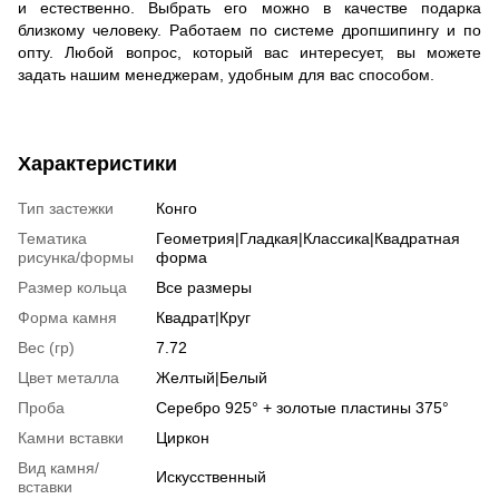
и естественно. Выбрать его можно в качестве подарка
близкому человеку. Работаем по системе дропшипингу и по
опту. Любой вопрос, который вас интересует, вы можете
задать нашим менеджерам, удобным для вас способом.
Характеристики
Тип застежки
Конго
Тематика
Геометрия|Гладкая|Классика|Квадратная
рисунка/формы
форма
Размер кольца
Все размеры
Форма камня
Квадрат|Круг
Вес (гр)
7.72
Цвет металла
Желтый|Белый
Проба
Серебро 925° + золотые пластины 375°
Камни вставки
Циркон
Вид камня/
Искусственный
вставки