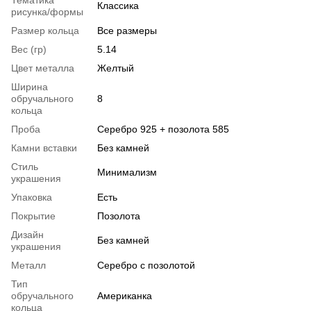
Классика
рисунка/формы
Размер кольца
Все размеры
Вес (гр)
5.14
Цвет металла
Желтый
Ширина
обручального
8
кольца
Проба
Серебро 925 + позолота 585
Камни вставки
Без камней
Стиль
Минимализм
украшения
Упаковка
Есть
Покрытие
Позолота
Дизайн
Без камней
украшения
Металл
Серебро с позолотой
Тип
обручального
Американка
кольца