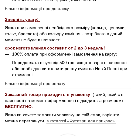
Більше інформації про доставку
Зверніть увагу:
Якщо при замовленні необхідного розміру (кольца, цепочки,
кольє, браслета) або кольору каміння - потрібного в даний
момент не буде в наявності,
срок изготовления составит от 2 до 3 недель!
100% оплата при оформленні замовлення на карту;
Передоплата в сумі від 500 грн, якщо товар є в наявності
або необхідно виготовити решту суми на Новій Пошті при
отриманні.
Більше інформації про оплату
Заказаний товар приходить в упаковку
(такий, який є в
наявності на момент оформлення і підходить за розміром) -
БЕСПЛАТНО.
Якщо ви хочете замовити упаковку на свій смак, варіанти
можна переглянути
в каталозі «Футляри для прикрас».