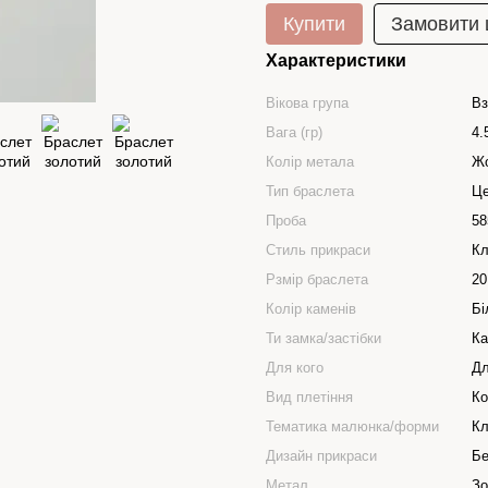
Купити
Замовити
Характеристики
Вікова група
Вз
Вага (гр)
4.
Колір метала
Ж
Тип браслета
Це
Проба
58
Стиль прикраси
Кл
Рзмір браслета
20
Колір каменів
Бі
Ти замка/застібки
Ка
Для кого
Дл
Вид плетіння
Ко
Тематика малюнка/форми
Кл
Дизайн прикраси
Бе
Метал
Зо