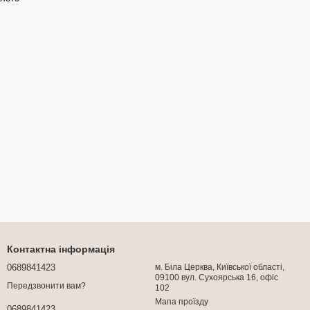
Контактна інформація
0689841423
м. Біла Церква, Київської області,
09100 вул. Сухоярська 16, офіс
Передзвонити вам?
102
Мапа проїзду
0689841423