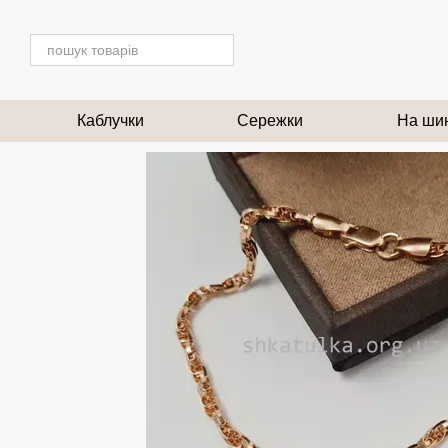
Перейти до основного контенту
Каблучки
Сережки
На ши