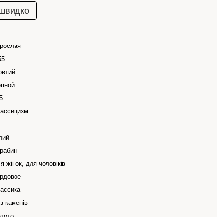
 швидко
рослая
55
овтий
пной
5
ассицизм
лий
рабин
я жінок, для чоловіків
рдовое
ассика
з каменів
лото