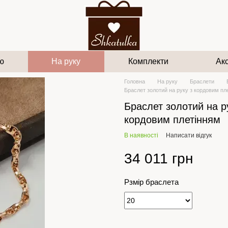
ю
На руку
Комплекти
Ак
Головна
На руку
Браслети
Браслет золотий на руку з кордовим пл
Браслет золотий на р
кордовим плетінням
В наявності
Написати відгук
34 011 грн
Рзмір браслета