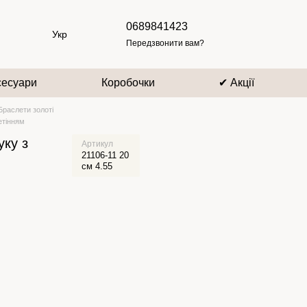
0689841423
Укр
Передзвонити вам?
сесуари
Коробочки
✔ Акції
Браслети золоті
етінням
уку з
Артикул
21106-11 20
см 4.55