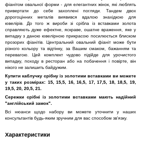
фіанітом овальної форми - для елегантних жінок, які люблять
привертати до себе захоплені погляди. Тандем двох
дорогоцінних металів виявився вдалою знахідкою для
ювелірів. До того ж вироби зі срібла із вставками золота
справляють дуже ефектне, яскраве, ошатне враження, яке у
випадку з даною ювелірною прикрасою посилюється блиском
прозорих фіанітів. Центральний овальний фіаніт може бути
різного кольору та відтінку, за Вашим смаком, бажанням та
перевагою. Цей комплект чудово підійде для урочистого
випадку, походу в ресторан або на побачення і повірте, він
нікого не залишить байдужим.
Купити каблучку срібну із золотими вставками ви можете
у таких розмірах: 15, 15,5, 16, 16,5, 17, 17,5, 18, 18,5, 19,
19,5, 20, 20,5, 21.
Сережки срібні із золотими вставками мають надійний
"англійський замок".
Всі нюанси щодо набору ви можете уточнити у наших
консультантів будь-яким зручним для вас способом зв'язку.
Характеристики