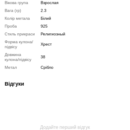
Вікова група
Взрослая
Вага (гр)
2.3
Колір метала
Білий
Проба
925
Стиль прикраси
Религиозный
Форма кулона/
Хрест
підвісу
Довжина
38
кулона/підвісу
Метал
Срібло
Відгуки
Додайте перший відгук