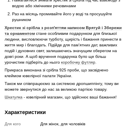
водою або хімічними речовинами
Раз на місяць промивайте його у воді та просушуйте
рушником
Хрестик зі срібла з розп'яттям написом Врятуй і Збережи
та орнаментом
стане особливим подарунком для близької
людини, висловлюючи турботу, щирість і бажання принести в
життя мир і благодать. Підійде для пам'ятних дат, важливих
подій і духовних свят, залишаючись значущим оберегом на
довгі роки. А щоб вручення подарунка було ще більш
урочистим підберіть до нього
коробочку футляр
.
Прикраса виконана зі срібла 925 проби, що засвідчено
клеймом ювелірної палати України.
Також ми співпрацюємо за системою дропшиппінгу, тому ви
можете звернутися до нас за великою партією товару.
Шкатулка
- ювелірний магазин, що здійснює ваші бажання!
Характеристики
Для кого
Для жінок, для чоловіків