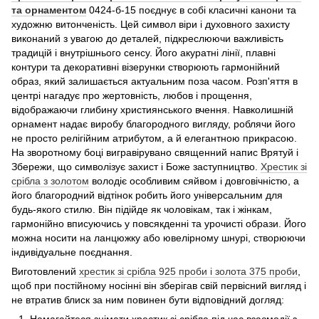
та орнаментом
0424-б-15 поєднує в собі класичні канони та
художню витонченість. Цей символ віри і духовного захисту
виконаний з увагою до деталей, підкреслюючи важливість
традицій і внутрішнього сенсу. Його акуратні лінії, плавні
контури та декоративні візерунки створюють гармонійний
образ, який залишається актуальним поза часом. Розп'яття в
центрі нагадує про жертовність, любов і прощення,
відображаючи глибину християнського вчення. Навколишній
орнамент надає виробу благородного вигляду, роблячи його
не просто релігійним атрибутом, а й елегантною прикрасою.
На зворотному боці вигравірувано священний напис Врятуй і
Збережи, що символізує захист і Боже заступництво.
Хрестик зі
срібла з золотом
володіє особливим сяйвом і довговічністю, а
його благородний відтінок робить його універсальним для
будь-якого стилю. Він підійде як чоловікам, так і жінкам,
гармонійно вписуючись у повсякденні та урочисті образи. Його
можна носити на ланцюжку або ювелірному шнурі, створюючи
індивідуальне поєднання.
Виготовлений
хрестик зі срібла 925 проби і золота 375 проби
,
щоб при постійному носінні він зберігав свій первісний вигляд і
не втратив блиск за ним повинен бути відповідний догляд:
Намагайтеся знімати хрестик зі срібла під час взаємодії з