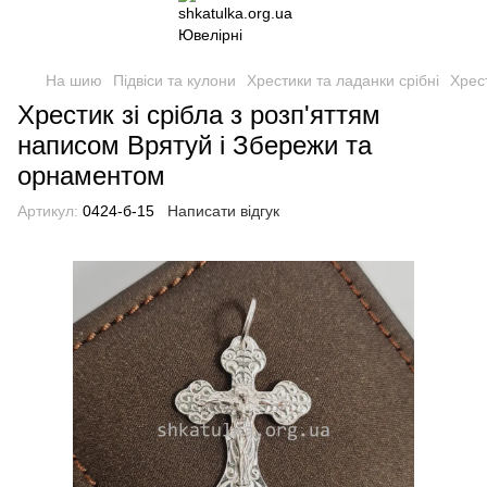
На шию
Підвіси та кулони
Хрестики та ладанки срібні
Хрес
Хрестик зі срібла з розп'яттям
написом Врятуй і Збережи та
орнаментом
Артикул:
0424-б-15
Написати відгук