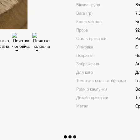
Вікова група
Вз
Вага (гр)
7.
Колір метала
Бе
Проба
92
Стиль прикраси
Ре
Упаковка
Є
Покриття
Че
Зображення
Ан
Для кого
Дл
Тематика малюнка/форми
Ге
Розмір каблучки
Вс
Дизайн прикраси
Те
Метал
Ср