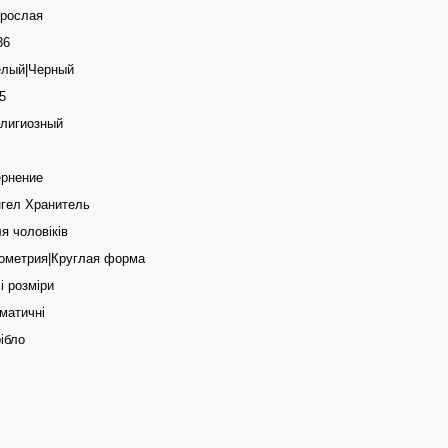
рослая
36
лый|Черный
5
лигиозный
рнение
гел Хранитель
я чоловіків
ометрия|Круглая форма
і розміри
матичні
ібло