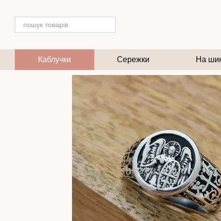
Перейти до основного контенту
Каблучки
Сережки
На ши