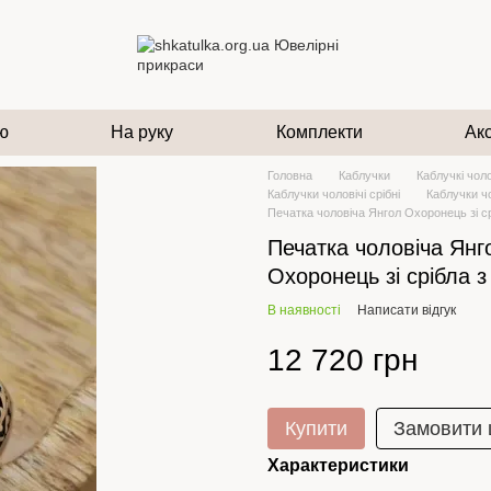
ю
На руку
Комплекти
Ак
Головна
Каблучки
Каблучкі чоло
Каблучки чоловічі срібні
Каблучки чо
Печатка чоловіча Янгол Охоронець зі с
Печатка чоловіча Янг
Охоронець зі срібла з
В наявності
Написати відгук
12 720 грн
Купити
Замовити
Характеристики