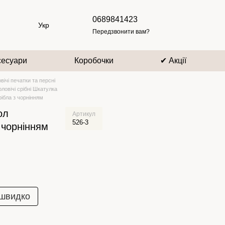
0689841423
Укр
Передзвонити вам?
сесуари
Коробочки
✔ Акції
вічі печатки та персні
ловічі срібні Шкатулка
рібла з чорнінням
ол
Артикул
526-3
 чорнінням
 швидко