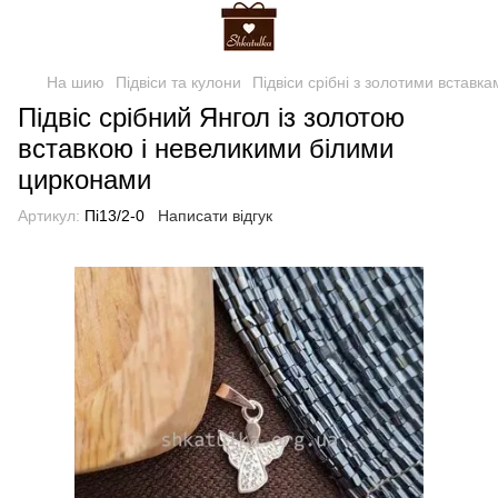
На шию
Підвіси та кулони
Підвіси срібні з золотими вставка
Підвіс срібний Янгол із золотою
вставкою і невеликими білими
цирконами
Артикул:
Пі13/2-0
Написати відгук