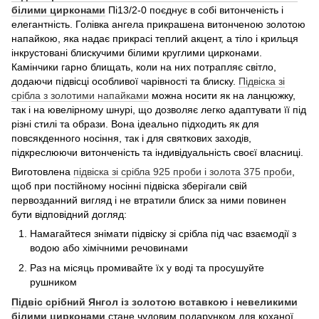
білими цирконами
Пі13/2-0 поєднує в собі витонченість і
елегантність. Голівка ангела прикрашена витонченою золотою
напайкою, яка надає прикрасі теплий акцент, а тіло і крильця
інкрустовані блискучими білими круглими цирконами.
Камінчики гарно блищать, коли на них потрапляє світло,
додаючи підвісці особливої чарівності та блиску.
Підвіска зі
срібла з золотими напайками
можна носити як на ланцюжку,
так і на ювелірному шнурі, що дозволяє легко адаптувати її під
різні стилі та образи. Вона ідеально підходить як для
повсякденного носіння, так і для святкових заходів,
підкреслюючи витонченість та індивідуальність своєї власниці.
Виготовлена
підвіска зі срібла 925 проби і золота 375 проби
,
щоб при постійному носінні підвіска зберігали свій
первозданний вигляд і не втратили блиск за ними повинен
бути відповідний догляд:
Намагайтеся знімати підвіску зі срібла під час взаємодії з
водою або хімічними речовинами
Раз на місяць промивайте їх у воді та просушуйте
рушником
Підвіс срібний Янгол із золотою вставкою і невеликими
білими цирконами
стане чудовим подарунком для коханої