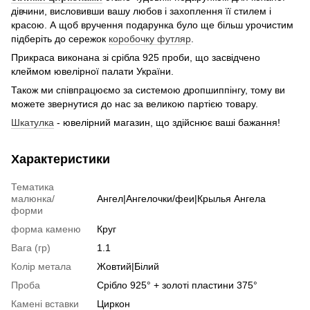
дівчини, висловивши вашу любов і захоплення її стилем і
красою. А щоб вручення подарунка було ще більш урочистим
підберіть до сережок
коробочку футляр
.
Прикраса виконана зі срібла 925 проби, що засвідчено
клеймом ювелірної палати України.
Також ми співпрацюємо за системою дропшиппінгу, тому ви
можете звернутися до нас за великою партією товару.
Шкатулка
- ювелірний магазин, що здійснює ваші бажання!
Характеристики
Тематика
малюнка/
Ангел|Ангелочки/феи|Крылья Ангела
форми
форма каменю
Круг
Вага (гр)
1.1
Колір метала
Жовтий|Білий
Проба
Срібло 925° + золоті пластини 375°
Камені вставки
Циркон