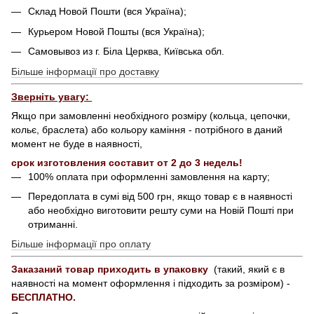
Склад Новой Пошти (вся Україна);
Курьером Новой Пошты (вся Україна);
Самовывоз из г. Біла Церква, Київська обл.
Більше інформації про доставку
Зверніть увагу:
Якщо при замовленні необхідного розміру (кольца, цепочки,
кольє, браслета) або кольору каміння - потрібного в даний
момент не буде в наявності,
срок изготовления составит от 2 до 3 недель!
100% оплата при оформленні замовлення на карту;
Передоплата в сумі від 500 грн, якщо товар є в наявності
або необхідно виготовити решту суми на Новій Пошті при
отриманні.
Більше інформації про оплату
Заказаний товар приходить в упаковку
(такий, який є в
наявності на момент оформлення і підходить за розміром) -
БЕСПЛАТНО.