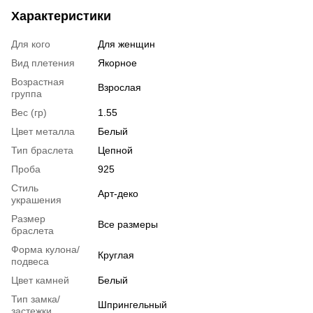
Характеристики
Для кого
Для женщин
Вид плетения
Якорное
Возрастная
Взрослая
группа
Вес (гр)
1.55
Цвет металла
Белый
Тип браслета
Цепной
Проба
925
Стиль
Арт-деко
украшения
Размер
Все размеры
браслета
Форма кулона/
Круглая
подвеса
Цвет камней
Белый
Тип замка/
Шпрингельный
застежки