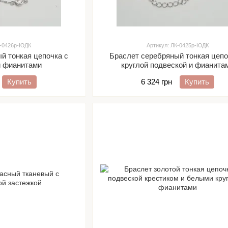
К-0426р-ЮДК
Артикул: ЛК-0425р-ЮДК
й тонкая цепочка с
Браслет серебряный тонкая цепо
и фианитами
круглой подвеской и фианита
Купить
6 324 грн
Купить