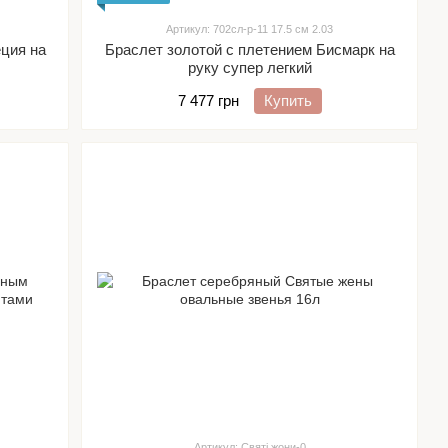
Артикул: 702сл-р-11 17.5 см 2.03
еция на
Браслет золотой с плетением Бисмарк на
руку супер легкий
7 477 грн
Купить
Артикул: Святі жони-0