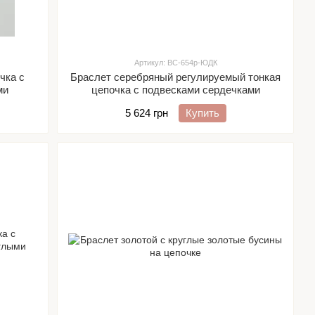
Артикул: ВС-654р-ЮДК
чка с
Браслет серебряный регулируемый тонкая
ми
цепочка с подвесками сердечками
5 624 грн
Купить