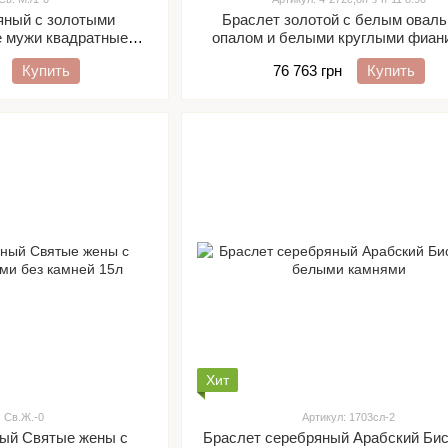
яный с золотыми
Браслет золотой с белым овал
е мужи квадратные
опалом и белыми круглыми фиан
 л чернение
Купить
76 763 грн
Купить
Хит
: Св.Ж.-0
Артикул: 1703сл-2
ный Святые жены с
Браслет серебряный Арабский Бис