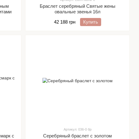
ьным
Браслет серебряный Святые жены
итами
овальные звенья 16л
42 188 грн
Купить
Артикул: 036-0 бр
марк с
Серебряный браслет с золотом