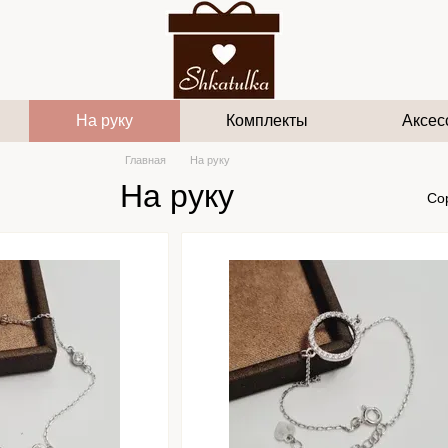
На руку
Комплекты
Аксес
Главная
На руку
На руку
Со