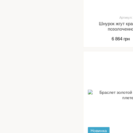
Артикул:
Шнурок жгут кр
позолоченн
6 864 грн
Новинка