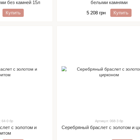
ми без камней 15л
белыми камнями
Купить
5 208 грн
Купить
: 64-0 бр
Артикул: 068-3 бр
слет с золотом и
Серебряный браслет с золотом и ц
ритом