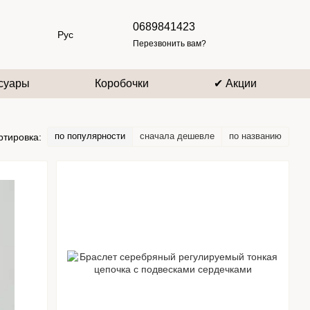
0689841423
Рус
Перезвонить вам?
суары
Коробочки
✔ Акции
по популярности
сначала дешевле
по названию
ртировка: