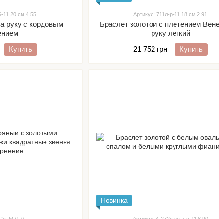
6-11 20 см 4.55
Артикул: 711л-р-11 18 см 2.91
на руку с кордовым
Браслет золотой с плетением Вен
ением
руку легкий
Купить
21 752 грн
Купить
Новинка
Св. М./1-0
Артикул: 4-272с,оп-з-п-11 8.90