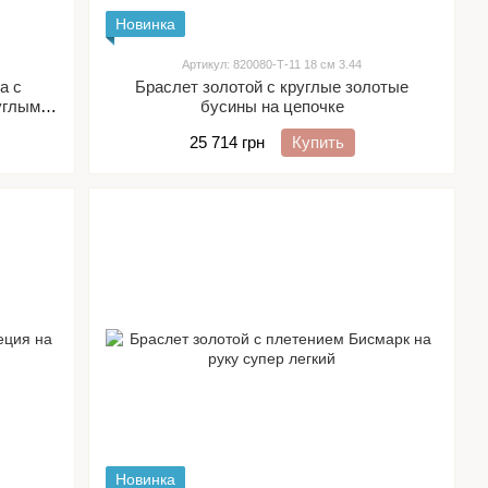
Новинка
Артикул: 820080-Т-11 18 см 3.44
а с
Браслет золотой с круглые золотые
углыми
бусины на цепочке
25 714 грн
Купить
Новинка