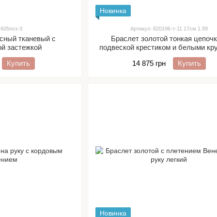
Новинка
 605поз-3
Артикул: 820196-т-11 17см 1.99
асный тканевый с
Браслет золотой тонкая цепочк
ой застежкой
подвеской крестиком и белыми кр
фианитами
Купить
14 875 грн
Купить
Новинка