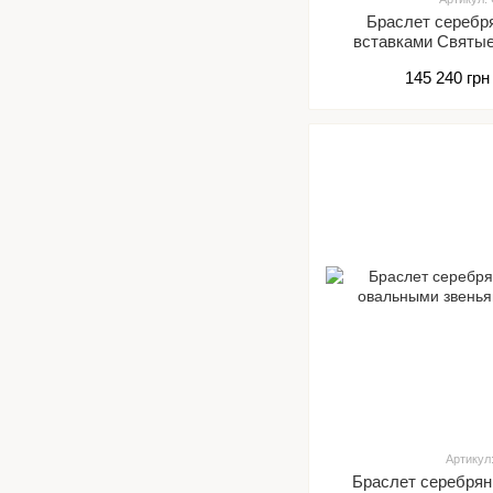
Браслет серебр
вставками Святы
звенья 16
145 240 грн
Артикул
Браслет серебря