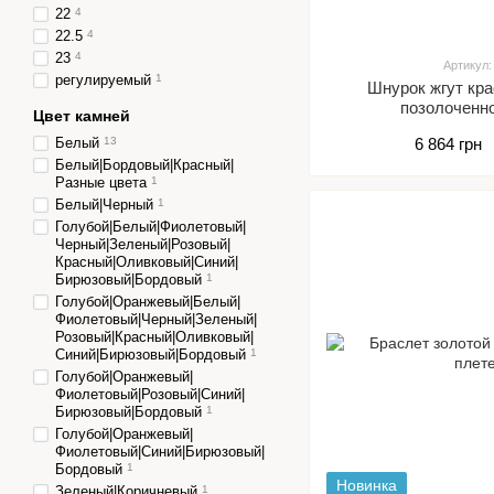
22
4
22.5
4
23
4
Артикул:
регулируемый
1
Шнурок жгут кр
позолоченн
Цвет камней
Белый
13
6 864 грн
Белый|Бордовый|Красный|
Разные цвета
1
Белый|Черный
1
Голубой|Белый|Фиолетовый|
Черный|Зеленый|Розовый|
Красный|Оливковый|Синий|
Бирюзовый|Бордовый
1
Голубой|Оранжевый|Белый|
Фиолетовый|Черный|Зеленый|
Розовый|Красный|Оливковый|
Синий|Бирюзовый|Бордовый
1
Голубой|Оранжевый|
Фиолетовый|Розовый|Синий|
Бирюзовый|Бордовый
1
Голубой|Оранжевый|
Фиолетовый|Синий|Бирюзовый|
Бордовый
1
Новинка
Зеленый|Коричневый
1