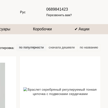
0689841423
Рус
Перезвонить вам?
суары
Коробочки
✔ Акции
по популярности
сначала дешевле
по названию
ртировка: