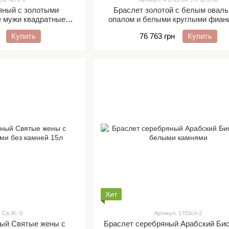
яный с золотыми
Браслет золотой с белым овал
е мужи квадратные
опалом и белыми круглыми фиан
 л чернение
Купить
76 763 грн
Купить
Хит
: Св.Ж.-0
Артикул: 1703сл-2
ный Святые жены с
Браслет серебряный Арабский Бис