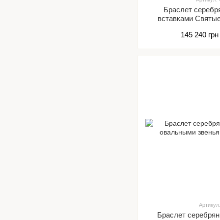
Браслет серебр
вставками Святы
звенья 16
145 240 грн
Артикул
Браслет серебря