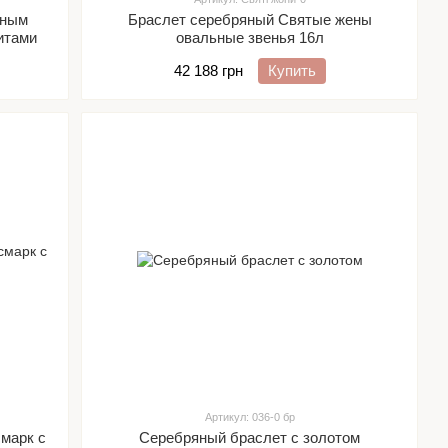
ьным
Браслет серебряный Святые жены
итами
овальные звенья 16л
42 188 грн
Купить
Артикул: 036-0 бр
марк с
Серебряный браслет с золотом