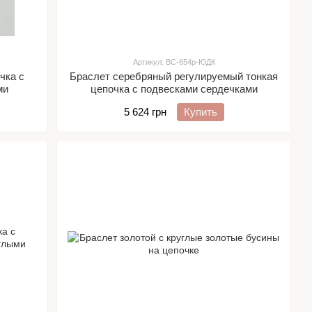
Артикул: ВС-654р-ЮДК
чка с
Браслет серебряный регулируемый тонкая
ми
цепочка с подвесками сердечками
5 624 грн
Купить