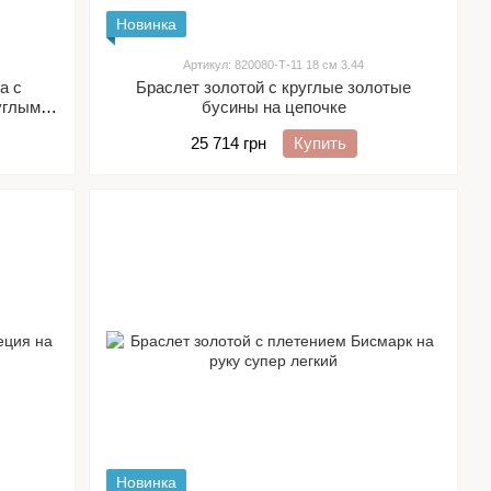
Новинка
Артикул: 820080-Т-11 18 см 3.44
а с
Браслет золотой с круглые золотые
углыми
бусины на цепочке
25 714 грн
Купить
Новинка