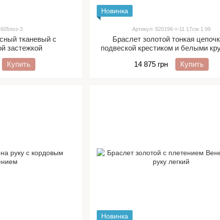
Новинка
 605поз-3
Артикул: 820196-т-11 17см 1.99
асный тканевый с
Браслет золотой тонкая цепочк
ой застежкой
подвеской крестиком и белыми кр
фианитами
Купить
14 875 грн
Купить
Новинка