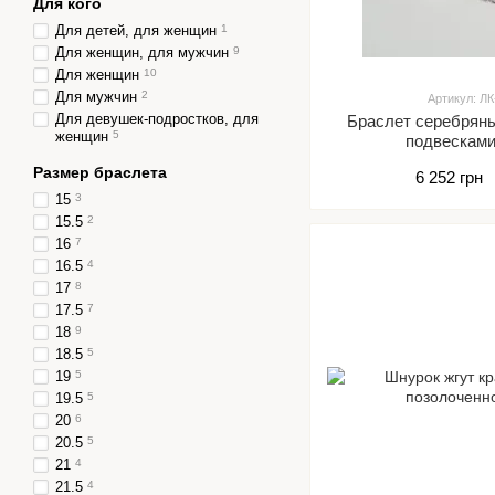
Для кого
Для детей, для женщин
1
Для женщин, для мужчин
9
Для женщин
10
Для мужчин
2
Артикул: Л
Для девушек-подростков, для
Браслет серебряны
женщин
5
подвескам
Размер браслета
6 252 грн
15
3
15.5
2
16
7
16.5
4
17
8
17.5
7
18
9
18.5
5
19
5
19.5
5
20
6
20.5
5
21
4
21.5
4