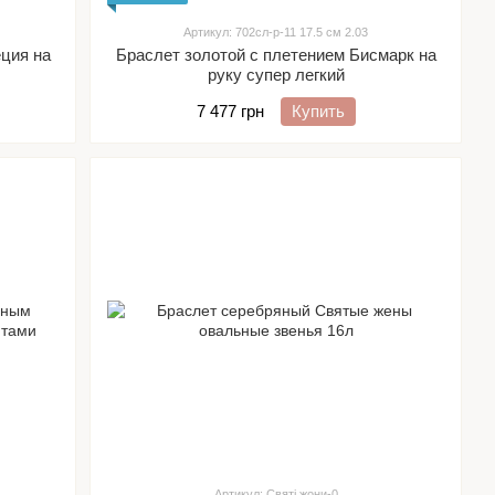
Артикул: 702сл-р-11 17.5 см 2.03
еция на
Браслет золотой с плетением Бисмарк на
руку супер легкий
7 477 грн
Купить
Артикул: Святі жони-0