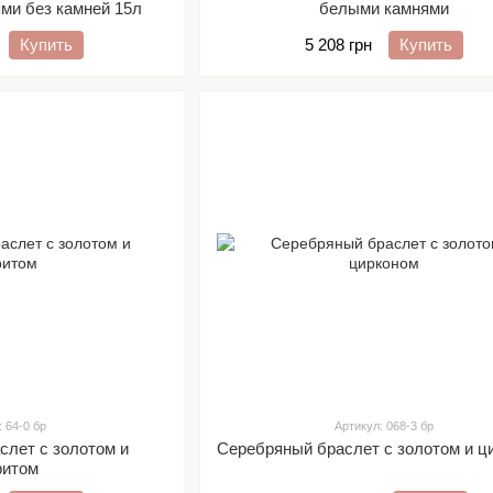
ми без камней 15л
белыми камнями
Купить
5 208 грн
Купить
: 64-0 бр
Артикул: 068-3 бр
слет с золотом и
Серебряный браслет с золотом и ц
ритом