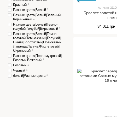
Красный
1
Артикул: 2110
Разные цвета|Белый
1
Браслет золотой 
Разные цвета|Белый|Зеленый|
плет
Коричневый
1
Разные цвета|Белый|Темно-
34 011 грн
голубой|Голубой|Бирюзовый
1
Разные цвета|Белый|Темно-
голубой|Темно-синий|Голубой|
Синий|Золотистый|Оранжевый|
Лаванда|Лагуна|Фиолетовый|
Сиреневый
1
Разные цвета|Перламутровый|
Розовый|Бежевый
2
Розовый
1
Черный
1
белый|Разные цвета
6
Артикул: 