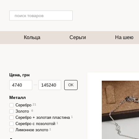
Перейти к основному контенту
Кольца
Серьги
На шею
Цена, грн
От Цена, грн
До Цена, грн
OK
Металл
Серебро
21
Золото
6
Серебро + золотая пластина
1
Серебро с позолотой
1
Лимонное золото
1