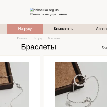
На руку
Комплекты
Аксес
Главная
На руку
Браслеты
Браслеты
Со