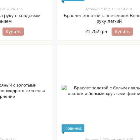
6-11 20 см 4.55
Артикул: 711л-р-11 18 см 2.91
на руку с кордовым
Браслет золотой с плетением Вен
ением
руку легкий
Купить
21 752 грн
Купить
Новинка
Св. М./1-0
Артикул: 4-272с,оп-з-п-11 8.90