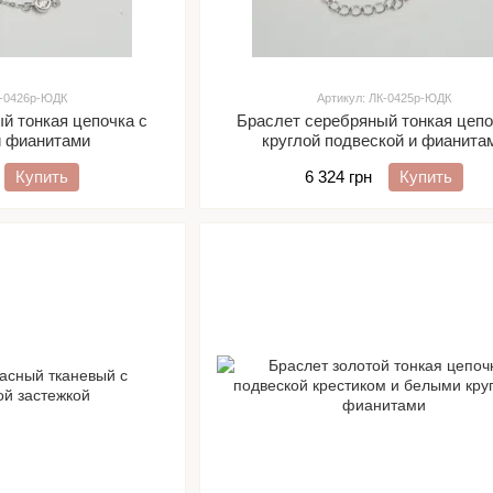
К-0426р-ЮДК
Артикул: ЛК-0425р-ЮДК
й тонкая цепочка с
Браслет серебряный тонкая цепо
и фианитами
круглой подвеской и фианита
Купить
6 324 грн
Купить