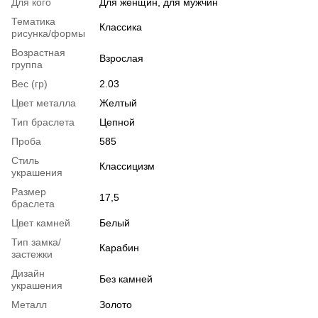
Для кого
Для женщин, для мужчин
Тематика
Классика
рисунка/формы
Возрастная
Взрослая
группа
Вес (гр)
2.03
Цвет металла
Желтый
Тип браслета
Цепной
Проба
585
Стиль
Классицизм
украшения
Размер
17,5
браслета
Цвет камней
Белый
Тип замка/
Карабин
застежки
Дизайн
Без камней
украшения
Металл
Золото