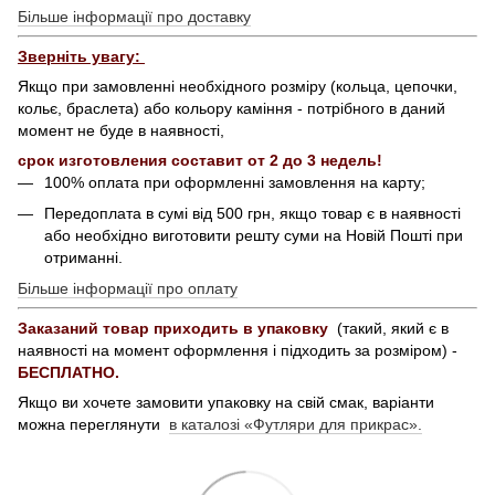
Більше інформації про доставку
Зверніть увагу:
Якщо при замовленні необхідного розміру (кольца, цепочки,
кольє, браслета) або кольору каміння - потрібного в даний
момент не буде в наявності,
срок изготовления составит от 2 до 3 недель!
100% оплата при оформленні замовлення на карту;
Передоплата в сумі від 500 грн, якщо товар є в наявності
або необхідно виготовити решту суми на Новій Пошті при
отриманні.
Більше інформації про оплату
Заказаний товар приходить в упаковку
(такий, який є в
наявності на момент оформлення і підходить за розміром) -
БЕСПЛАТНО.
Якщо ви хочете замовити упаковку на свій смак, варіанти
можна переглянути
в каталозі «Футляри для прикрас».