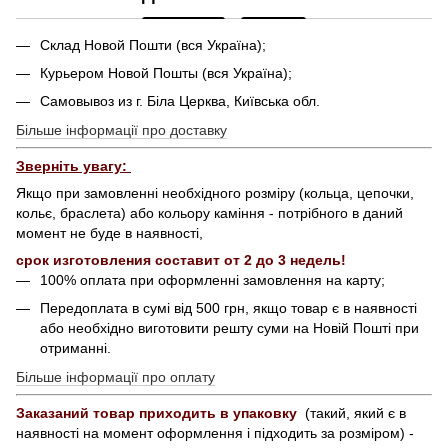
Склад Новой Пошти (вся Україна);
Курьером Новой Пошты (вся Україна);
Самовывоз из г. Біла Церква, Київська обл.
Більше інформації про доставку
Зверніть увагу:
Якщо при замовленні необхідного розміру (кольца, цепочки,
кольє, браслета) або кольору каміння - потрібного в даний
момент не буде в наявності,
срок изготовления составит от 2 до 3 недель!
100% оплата при оформленні замовлення на карту;
Передоплата в сумі від 500 грн, якщо товар є в наявності
або необхідно виготовити решту суми на Новій Пошті при
отриманні.
Більше інформації про оплату
Заказаний товар приходить в упаковку
(такий, який є в
наявності на момент оформлення і підходить за розміром) -