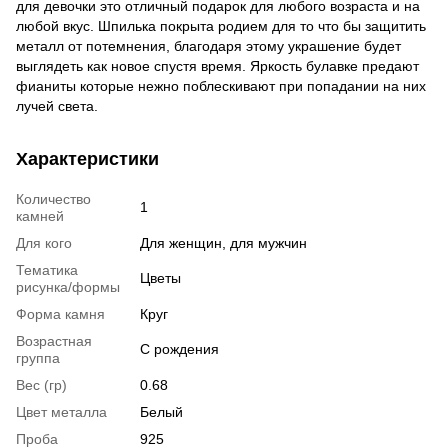
для девочки это отличный подарок для любого возраста и на
любой вкус. Шпилька покрыта родием для то что бы защитить
металл от потемнения, благодаря этому украшение будет
выглядеть как новое спустя время. Яркость булавке предают
фианиты которые нежно поблескивают при попадании на них
лучей света.
Характеристики
Количество
1
камней
Для кого
Для женщин, для мужчин
Тематика
Цветы
рисунка/формы
Форма камня
Круг
Возрастная
С рождения
группа
Вес (гр)
0.68
Цвет металла
Белый
Проба
925