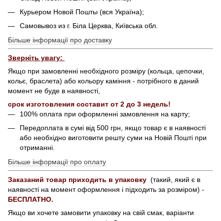
Курьером Новой Пошты (вся Україна);
Самовывоз из г. Біла Церква, Київська обл.
Більше інформації про доставку
Зверніть увагу:
Якщо при замовленні необхідного розміру (кольца, цепочки,
кольє, браслета) або кольору каміння - потрібного в даний
момент не буде в наявності,
срок изготовления составит от 2 до 3 недель!
100% оплата при оформленні замовлення на карту;
Передоплата в сумі від 500 грн, якщо товар є в наявності
або необхідно виготовити решту суми на Новій Пошті при
отриманні.
Більше інформації про оплату
Заказаний товар приходить в упаковку
(такий, який є в
наявності на момент оформлення і підходить за розміром) -
БЕСПЛАТНО.
Якщо ви хочете замовити упаковку на свій смак, варіанти