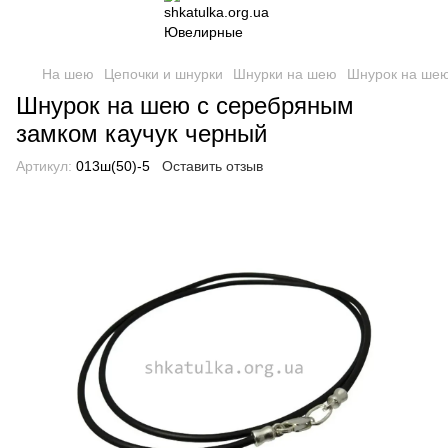
На шею
Цепочки и шнурки
Шнурки на шею
Шнурок на шею
Шнурок на шею с серебряным
замком каучук черный
Артикул:
013ш(50)-5
Оставить отзыв