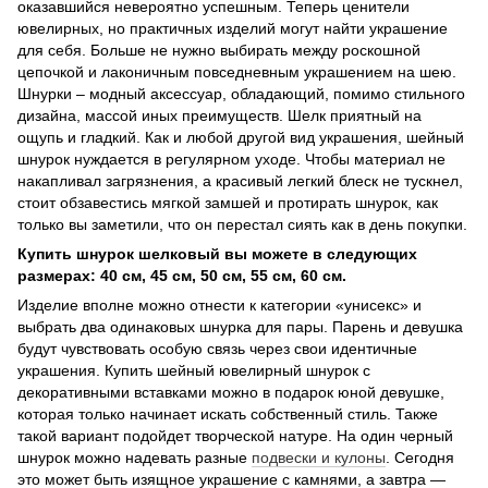
оказавшийся невероятно успешным. Теперь ценители
ювелирных, но практичных изделий могут найти украшение
для себя. Больше не нужно выбирать между роскошной
цепочкой и лаконичным повседневным украшением на шею.
Шнурки – модный аксессуар, обладающий, помимо стильного
дизайна, массой иных преимуществ. Шелк приятный на
ощупь и гладкий. Как и любой другой вид украшения, шейный
шнурок нуждается в регулярном уходе. Чтобы материал не
накапливал загрязнения, а красивый легкий блеск не тускнел,
стоит обзавестись мягкой замшей и протирать шнурок, как
только вы заметили, что он перестал сиять как в день покупки.
Купить шнурок шелковый вы можете в следующих
размерах: 40 см, 45 см, 50 см, 55 см, 60 см.
Изделие вполне можно отнести к категории «унисекс» и
выбрать два одинаковых шнурка для пары. Парень и девушка
будут чувствовать особую связь через свои идентичные
украшения. Купить шейный ювелирный шнурок с
декоративными вставками можно в подарок юной девушке,
которая только начинает искать собственный стиль. Также
такой вариант подойдет творческой натуре. На один черный
шнурок можно надевать разные
подвески и кулоны
. Сегодня
это может быть изящное украшение с камнями, а завтра —