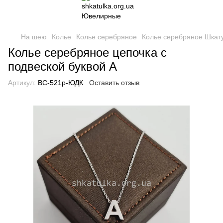
На шею
Колье
Колье серебряное
Колье серебряное Шкат
Колье серебряное цепочка с
подвеской буквой А
Артикул:
ВС-521р-ЮДК
Оставить отзыв