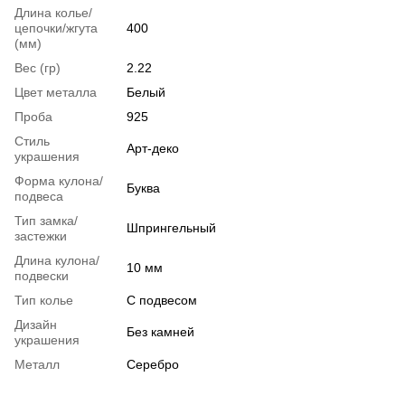
Длина колье/
цепочки/жгута
400
(мм)
Вес (гр)
2.22
Цвет металла
Белый
Проба
925
Стиль
Арт-деко
украшения
Форма кулона/
Буква
подвеса
Тип замка/
Шпрингельный
застежки
Длина кулона/
10 мм
подвески
Тип колье
С подвесом
Дизайн
Без камней
украшения
Металл
Серебро