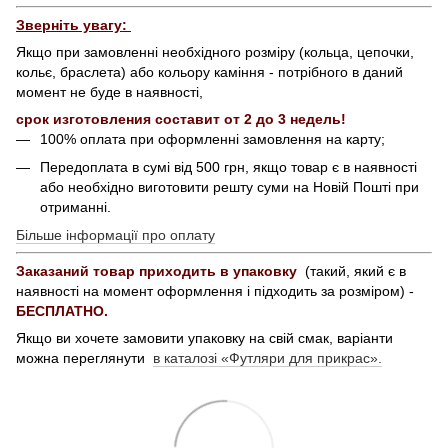
Зверніть увагу:
Якщо при замовленні необхідного розміру (кольца, цепочки,
кольє, браслета) або кольору каміння - потрібного в даний
момент не буде в наявності,
срок изготовления составит от 2 до 3 недель!
100% оплата при оформленні замовлення на карту;
Передоплата в сумі від 500 грн, якщо товар є в наявності
або необхідно виготовити решту суми на Новій Пошті при
отриманні.
Більше інформації про оплату
Заказаний товар приходить в упаковку
(такий, який є в
наявності на момент оформлення і підходить за розміром) -
БЕСПЛАТНО.
Якщо ви хочете замовити упаковку на свій смак, варіанти
можна переглянути
в каталозі «Футляри для прикрас».