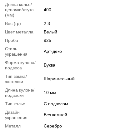
Длина колье/
цепочки/жгута
400
(мм)
Вес (гр)
2.3
Цвет металла
Белый
Проба
925
Стиль
Арт-деко
украшения
Форма кулона/
Буква
подвеса
Тип замка/
Шпрингельный
застежки
Длина кулона/
10 мм
подвески
Тип колье
С подвесом
Дизайн
Без камней
украшения
Металл
Серебро