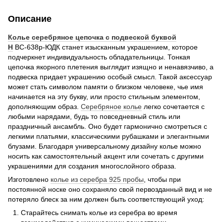
Описание
Колье серебряное цепочка с подвеской буквой
Н
ВС-638р-ЮДК станет изысканным украшением, которое
подчеркнет индивидуальность обладательницы. Тонкая
цепочка якорного плетения выглядит изящно и ненавязчиво, а
подвеска придает украшению особый смысл. Такой аксессуар
может стать символом памяти о близком человеке, чье имя
начинается на эту букву, или просто стильным элементом,
дополняющим образ.
Серебряное колье
легко сочетается с
любыми нарядами, будь то повседневный стиль или
праздничный ансамбль. Оно будет гармонично смотреться с
легкими платьями, классическими рубашками и элегантными
блузами. Благодаря универсальному дизайну колье можно
носить как самостоятельный акцент или сочетать с другими
украшениями для создания многослойного образа.
Изготовлено
колье из серебра 925 пробы
, чтобы при
постоянной носке оно сохраняло свой первозданный вид и не
потеряло блеск за ним должен быть соответствующий уход:
Старайтесь снимать колье из серебра во время