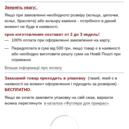
Зверніть увагу:
Якщо при замовленні необхідного розміру (кольца, цепочки,
кольє, браслета) або кольору каміння - потрібного в даний
момент не буде в наявності,
срок изготовления составит от 2 до 3 недель!
100% оплата при оформленні замовлення на карту;
Передоплата в сумі від 500 грн, якщо товар є в наявності
або необхідно виготовити решту суми на Новій Пошті при
отриманні.
Більше інформації про оплату
Заказаний товар приходить в упаковку
(такий, який є в
наявності на момент оформлення і підходить за розміром) -
БЕСПЛАТНО.
Якщо ви хочете замовити упаковку на свій смак, варіанти
можна переглянути
в каталозі «Футляри для прикрас».