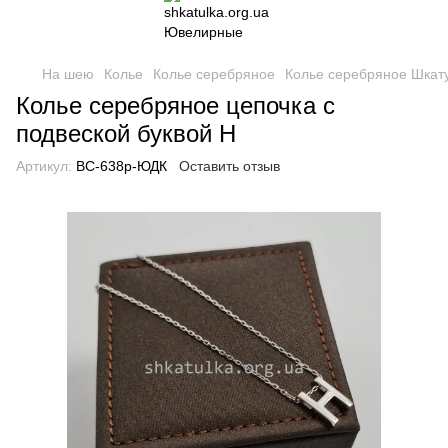
На шею
Колье
Колье серебряное
Колье серебряное Шкат
Колье серебряное цепочка с
подвеской буквой Н
Артикул:
ВС-638р-ЮДК
Оставить отзыв