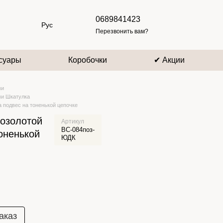
0689841423
Рус
Перезвонить вам?
суары
Коробочки
✔ Акции
ми
ми Шкатулка
а подвес на тоненькой цепочке
позолотой
Артикул
ВС-084поз-
оненькой
ЮДК
аказ