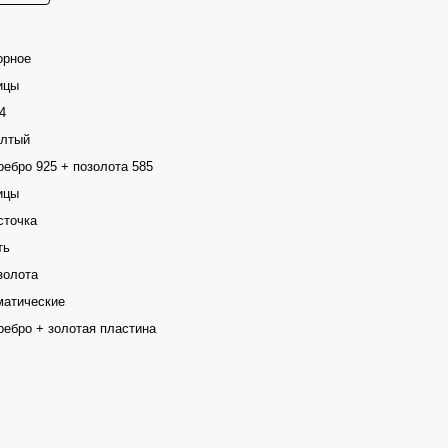
орное
ицы
4
лтый
ребро 925 + позолота 585
ицы
сточка
ть
золота
матические
ребро + золотая пластина