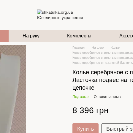
На руку
Комплекты
Аксес
Главная
На шею
Колье
Колье серебряное с золотыми вставка
Колье серебряное с золотыми вставка
Колье серебряное с позолотой Ласточк
Колье серебряное с 
Ласточка подвес на т
цепочке
Под заказ
Оставить отзыв
8 396 грн
Купить
Быстрый з