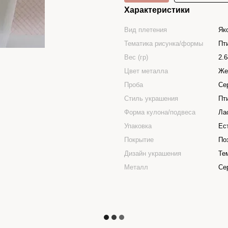
Характеристики
Вид плетения
Як
Тематика рисунка/формы
Пт
Вес (гр)
2.6
Цвет металла
Же
Проба
Се
Стиль украшения
Пт
Форма кулона/подвеса
Ла
Упаковка
Ес
Покрытие
По
Дизайн украшения
Те
Металл
Се