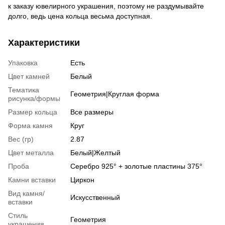
к заказу ювелирного украшения, поэтому не раздумывайте
долго, ведь цена кольца весьма доступная.
Характеристики
Упаковка
Есть
Цвет камней
Белый
Тематика
Геометрия|Круглая форма
рисунка/формы
Размер кольца
Все размеры
Форма камня
Круг
Вес (гр)
2.87
Цвет металла
Белый|Желтый
Проба
Серебро 925° + золотые пластины 375°
Камни вставки
Циркон
Вид камня/
Искусственный
вставки
Стиль
Геометрия
украшения