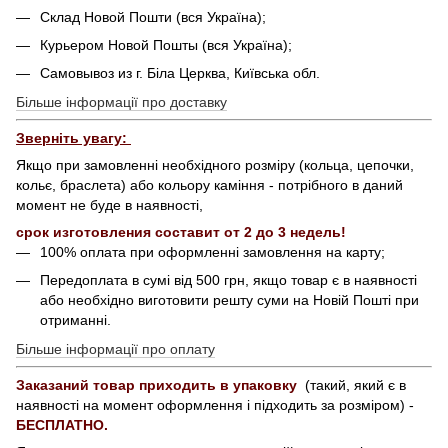
Склад Новой Пошти (вся Україна);
Курьером Новой Пошты (вся Україна);
Самовывоз из г. Біла Церква, Київська обл.
Більше інформації про доставку
Зверніть увагу:
Якщо при замовленні необхідного розміру (кольца, цепочки,
кольє, браслета) або кольору каміння - потрібного в даний
момент не буде в наявності,
срок изготовления составит от 2 до 3 недель!
100% оплата при оформленні замовлення на карту;
Передоплата в сумі від 500 грн, якщо товар є в наявності
або необхідно виготовити решту суми на Новій Пошті при
отриманні.
Більше інформації про оплату
Заказаний товар приходить в упаковку
(такий, який є в
наявності на момент оформлення і підходить за розміром) -
БЕСПЛАТНО.