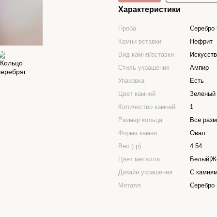
Характеристики
Проба
Серебро 
Камни вставки
Нефрит
Вид камня/вставки
Искусст
Стиль украшения
Ампир
Упаковка
Есть
Цвет камней
Зеленый
Количество камней
1
Размер кольца
Все раз
Форма камня
Овал
Вес (гр)
4.54
Цвет металла
Белый|Ж
Дизайн украшения
С камня
Металл
Серебро 