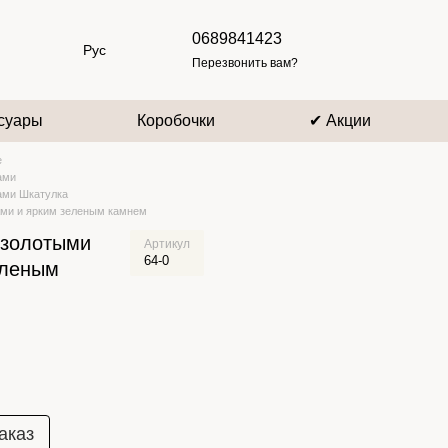
0689841423
Рус
Перезвонить вам?
суары
Коробочки
✔ Акции
е
ами
ами Шкатулка
ами и ярким зеленым камнем
 золотыми
Артикул
64-0
еленым
аказ