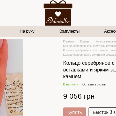
На руку
Комплекты
Аксес
Главная
Кольца
Кольца женски
Кольца серебряные с золотыми вставк
Кольца серебряные с золотыми вставк
Кольцо серебряное с золотыми вставк
Кольцо серебряное с
вставками и ярким з
камнем
В наличии
Оставить отзыв
9 056 грн
Купить
Быстрый з