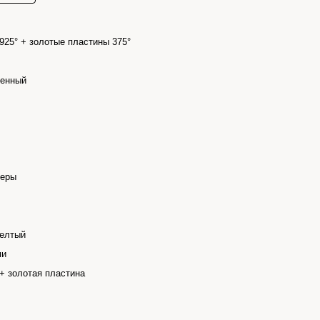
925° + золотые пластины 375°
венный
меры
елтый
ми
+ золотая пластина