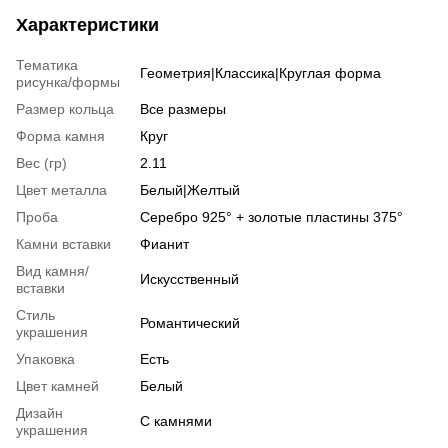
Характеристики
Тематика
Геометрия|Классика|Круглая форма
рисунка/формы
Размер кольца
Все размеры
Форма камня
Круг
Вес (гр)
2.11
Цвет металла
Белый|Желтый
Проба
Серебро 925° + золотые пластины 375°
Камни вставки
Фианит
Вид камня/
Искусственный
вставки
Стиль
Романтический
украшения
Упаковка
Есть
Цвет камней
Белый
Дизайн
С камнями
украшения