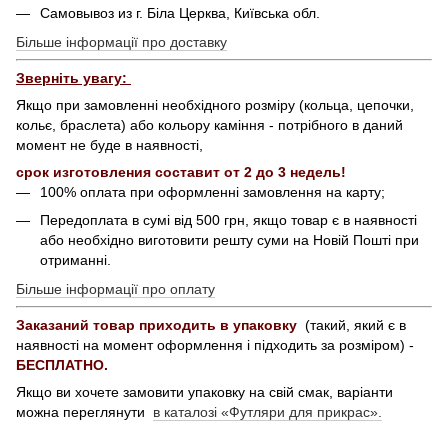
Самовывоз из г. Біла Церква, Київська обл.
Більше інформації про доставку
Зверніть увагу:
Якщо при замовленні необхідного розміру (кольца, цепочки,
кольє, браслета) або кольору каміння - потрібного в даний
момент не буде в наявності,
срок изготовления составит от 2 до 3 недель!
100% оплата при оформленні замовлення на карту;
Передоплата в сумі від 500 грн, якщо товар є в наявності
або необхідно виготовити решту суми на Новій Пошті при
отриманні.
Більше інформації про оплату
Заказаний товар приходить в упаковку
(такий, який є в
наявності на момент оформлення і підходить за розміром) -
БЕСПЛАТНО.
Якщо ви хочете замовити упаковку на свій смак, варіанти
можна переглянути
в каталозі «Футляри для прикрас».