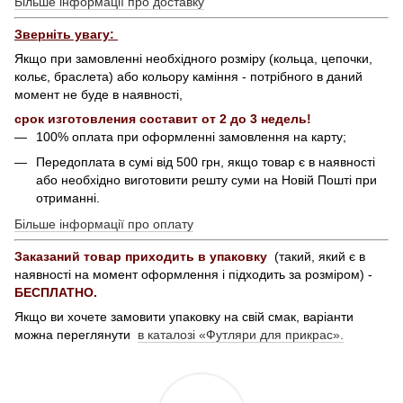
Більше інформації про доставку
Зверніть увагу:
Якщо при замовленні необхідного розміру (кольца, цепочки,
кольє, браслета) або кольору каміння - потрібного в даний
момент не буде в наявності,
срок изготовления составит от 2 до 3 недель!
100% оплата при оформленні замовлення на карту;
Передоплата в сумі від 500 грн, якщо товар є в наявності
або необхідно виготовити решту суми на Новій Пошті при
отриманні.
Більше інформації про оплату
Заказаний товар приходить в упаковку
(такий, який є в
наявності на момент оформлення і підходить за розміром) -
БЕСПЛАТНО.
Якщо ви хочете замовити упаковку на свій смак, варіанти
можна переглянути
в каталозі «Футляри для прикрас».