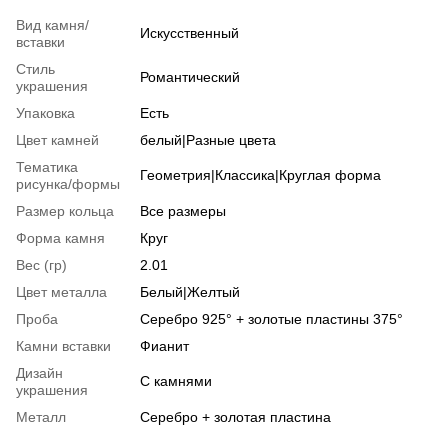
Вид камня/
Искусственный
вставки
Стиль
Романтический
украшения
Упаковка
Есть
Цвет камней
белый|Разные цвета
Тематика
Геометрия|Классика|Круглая форма
рисунка/формы
Размер кольца
Все размеры
Форма камня
Круг
Вес (гр)
2.01
Цвет металла
Белый|Желтый
Проба
Серебро 925° + золотые пластины 375°
Камни вставки
Фианит
Дизайн
С камнями
украшения
Металл
Серебро + золотая пластина