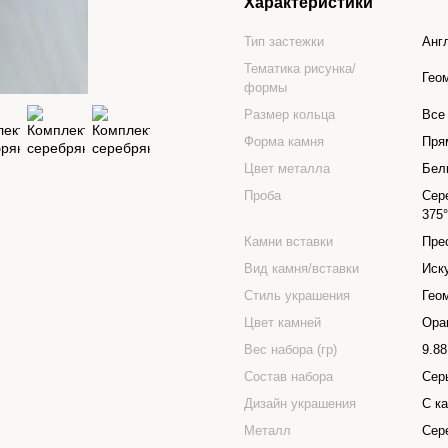
Характеристики
Тип застежки
Анг
Тематика рисунка/
Гео
формы
Размер кольца
Все
Форма камня
Пря
Цвет металла
Бел
Проба
Сер
375°
Камни вставки
Пре
Вид камня/вставки
Иск
Стиль украшения
Гео
Цвет камней
Ора
Вес набора (гр)
9.88
Состав набора
Сер
Дизайн украшения
С к
Металл
Сер