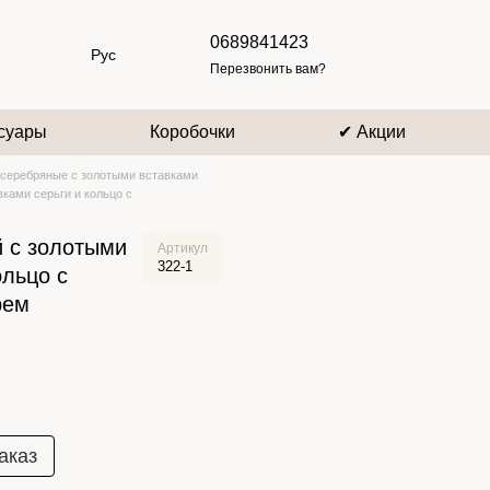
0689841423
Рус
Перезвонить вам?
суары
Коробочки
✔ Акции
серебряные с золотыми вставками
ками серьги и кольцо с
 с золотыми
Артикул
322-1
ольцо с
рем
аказ