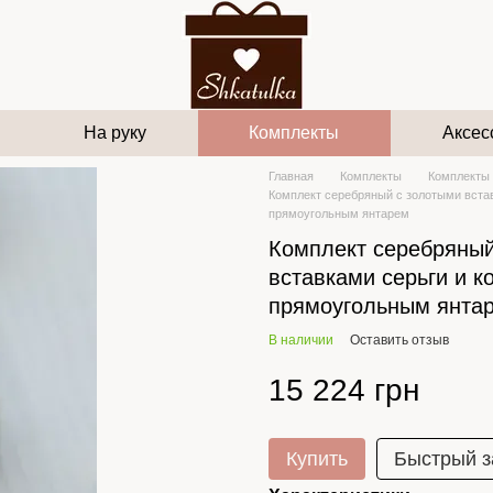
На руку
Комплекты
Аксес
Главная
Комплекты
Комплекты 
Комплект серебряный с золотыми встав
прямоугольным янтарем
Комплект серебряный
вставками серьги и к
прямоугольным янта
В наличии
Оставить отзыв
15 224 грн
Купить
Быстрый з