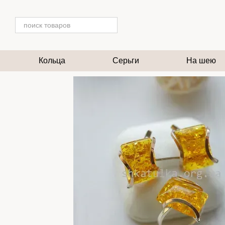
Перейти к основному контенту
Кольца
Серьги
На шею