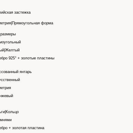
лийская застежка
метрия|Прямоугольная форма
 размеры
моугольный
ый|Желтый
ебро 925° + золотые пластины
ссованный янтарь
усственный
метрия
нжевый
ьги|Кольцо
амнями
ебро + золотая пластина