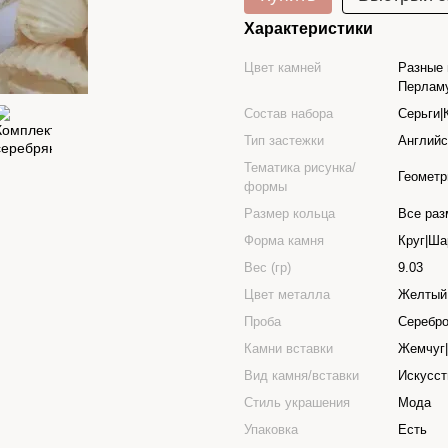
Характеристики
Цвет камней
Разные 
Перлам
Состав набора
Серьги|
Тип застежки
Английс
Тематика рисунка/
Геометр
формы
Размер кольца
Все ра
Форма камня
Круг|Ша
Вес (гр)
9.03
Цвет металла
Желтый
Проба
Серебро
Камни вставки
Жемчуг
Вид камня/вставки
Искусс
Стиль украшения
Мода
Упаковка
Есть