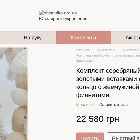
На руку
Комплекты
Аксес
Главная
Комплекты
Комплекты 
Комплект серебряный с золотыми встав
фианитами
Комплект серебряный
золотыми вставками 
кольцо с жемчужиной
фианитами
В наличии
Оставить отзыв
22 580 грн
Купить
Быстрый з