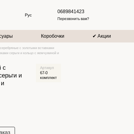
0689841423
Рус
Перезвонить вам?
суары
Коробочки
✔ Акции
серебряные с золотыми вставками
ками серьги и кольцо с жемчужиной и
 с
Артикул
67-0
серьги и
комплект
 и
аказ