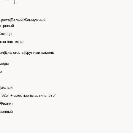
цвета|Белый|Жемчужный|
утровый
Кольцо
кая застежка
ия|Диагональ|Крупный камень
змеры
р
|Белый
 925° + золотые пластины 375°
|Фианит
твенный