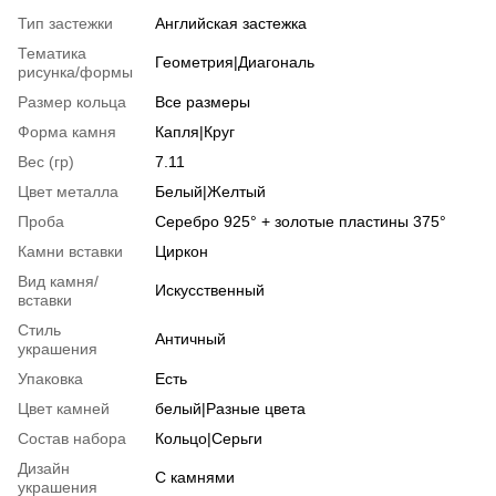
Тип застежки
Английская застежка
Тематика
Геометрия|Диагональ
рисунка/формы
Размер кольца
Все размеры
Форма камня
Капля|Круг
Вес (гр)
7.11
Цвет металла
Белый|Желтый
Проба
Серебро 925° + золотые пластины 375°
Камни вставки
Циркон
Вид камня/
Искусственный
вставки
Стиль
Античный
украшения
Упаковка
Есть
Цвет камней
белый|Разные цвета
Состав набора
Кольцо|Серьги
Дизайн
С камнями
украшения