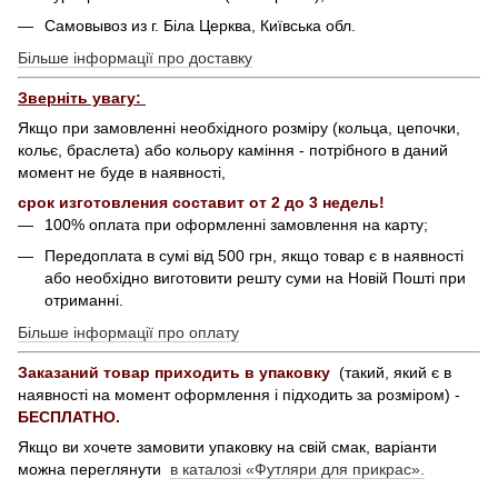
Самовывоз из г. Біла Церква, Київська обл.
Більше інформації про доставку
Зверніть увагу:
Якщо при замовленні необхідного розміру (кольца, цепочки,
кольє, браслета) або кольору каміння - потрібного в даний
момент не буде в наявності,
срок изготовления составит от 2 до 3 недель!
100% оплата при оформленні замовлення на карту;
Передоплата в сумі від 500 грн, якщо товар є в наявності
або необхідно виготовити решту суми на Новій Пошті при
отриманні.
Більше інформації про оплату
Заказаний товар приходить в упаковку
(такий, який є в
наявності на момент оформлення і підходить за розміром) -
БЕСПЛАТНО.
Якщо ви хочете замовити упаковку на свій смак, варіанти
можна переглянути
в каталозі «Футляри для прикрас».