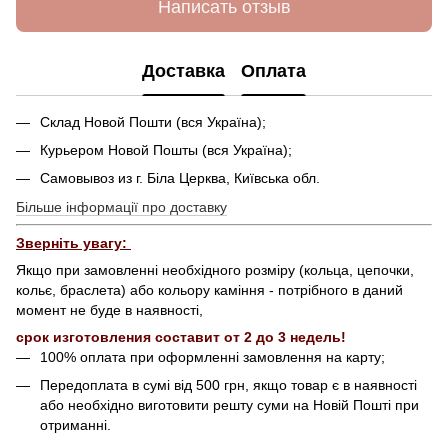
Написать отзыв
Доставка
Оплата
Склад Новой Пошти (вся Україна);
Курьером Новой Пошты (вся Україна);
Самовывоз из г. Біла Церква, Київська обл.
Більше інформації про доставку
Зверніть увагу:
Якщо при замовленні необхідного розміру (кольца, цепочки,
кольє, браслета) або кольору каміння - потрібного в даний
момент не буде в наявності,
срок изготовления составит от 2 до 3 недель!
100% оплата при оформленні замовлення на карту;
Передоплата в сумі від 500 грн, якщо товар є в наявності
або необхідно виготовити решту суми на Новій Пошті при
отриманні.