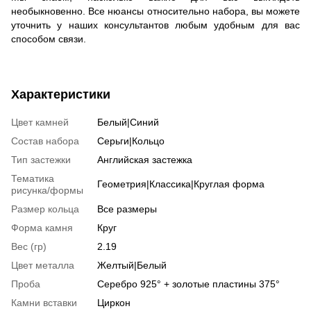
необыкновенно. Все нюансы относительно набора, вы можете
уточнить у наших консультантов любым удобным для вас
способом связи.
Характеристики
Цвет камней
Белый|Синий
Состав набора
Серьги|Кольцо
Тип застежки
Английская застежка
Тематика
Геометрия|Классика|Круглая форма
рисунка/формы
Размер кольца
Все размеры
Форма камня
Круг
Вес (гр)
2.19
Цвет металла
Желтый|Белый
Проба
Серебро 925° + золотые пластины 375°
Камни вставки
Циркон