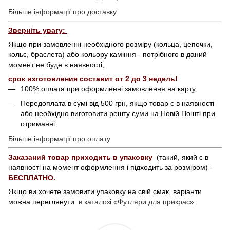
Більше інформації про доставку
Зверніть увагу:
Якщо при замовленні необхідного розміру (кольца, цепочки,
кольє, браслета) або кольору каміння - потрібного в даний
момент не буде в наявності,
срок изготовления составит от 2 до 3 недель!
100% оплата при оформленні замовлення на карту;
Передоплата в сумі від 500 грн, якщо товар є в наявності
або необхідно виготовити решту суми на Новій Пошті при
отриманні.
Більше інформації про оплату
Заказаний товар приходить в упаковку
(такий, який є в
наявності на момент оформлення і підходить за розміром) -
БЕСПЛАТНО.
Якщо ви хочете замовити упаковку на свій смак, варіанти
можна переглянути
в каталозі «Футляри для прикрас».