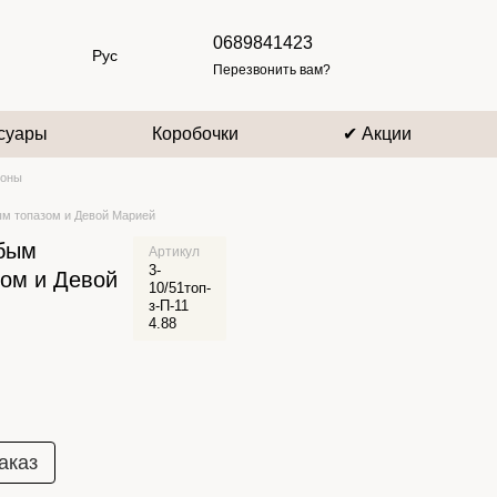
0689841423
Рус
Перезвонить вам?
суары
Коробочки
✔ Акции
лоны
ым топазом и Девой Марией
убым
Артикул
3-
ом и Девой
10/51топ-
з-П-11
4.88
аказ