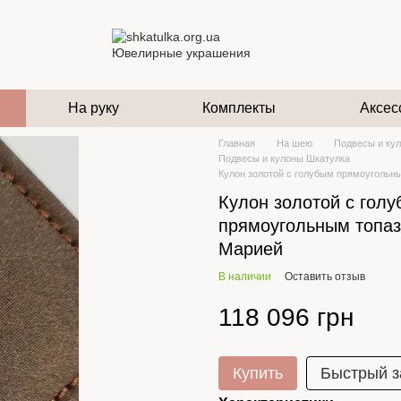
На руку
Комплекты
Аксес
Главная
На шею
Подвесы и ку
Подвесы и кулоны Шкатулка
Кулон золотой с голубым прямоугольн
Кулон золотой с гол
прямоугольным топаз
Марией
В наличии
Оставить отзыв
118 096 грн
Купить
Быстрый з