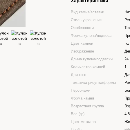
Характеристики
Вид камня/вставки
На
Стиль украшения
Ре
Особенности
Те
Форма кулона/подвеса
Пр
Цвет камней
Го
Изображение
Де
Длина кулона/подвески
24
Количество камней
1
Для кого
Дл
Тематика рисунка/формы
Ре
Персонажи
Бо
Форма камня
Пр
Возрастная группа
Вз
Вес (гр)
4.8
Цвет металла
Же
Проба
58