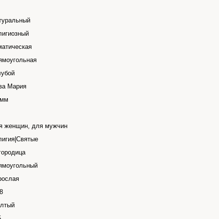
туральный
лигиозный
матическая
ямоугольная
лубой
ва Мария
 мм
я женщин, для мужчин
лигия|Святые
городица
ямоугольный
рослая
8
лтый
5