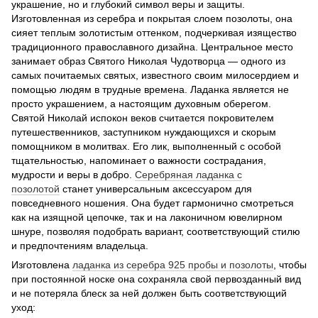
украшение, но и глубокий символ веры и защиты.
Изготовленная из серебра и покрытая слоем позолоты, она
сияет теплым золотистым оттенком, подчеркивая изящество
традиционного православного дизайна. Центральное место
занимает образ Святого Николая Чудотворца — одного из
самых почитаемых святых, известного своим милосердием и
помощью людям в трудные времена. Ладанка является не
просто украшением, а настоящим духовным оберегом.
Святой Николай испокон веков считается покровителем
путешественников, заступником нуждающихся и скорым
помощником в молитвах. Его лик, выполненный с особой
тщательностью, напоминает о важности сострадания,
мудрости и веры в добро.
Серебряная ладанка с
позолотой
станет универсальным аксессуаром для
повседневного ношения. Она будет гармонично смотреться
как на изящной цепочке, так и на лаконичном ювелирном
шнуре, позволяя подобрать вариант, соответствующий стилю
и предпочтениям владельца.
Изготовлена
ладанка из серебра 925 пробы и поз
олоты
, чтобы
при постоянной носке она сохраняла свой первозданный вид
и не потеряла блеск за ней должен быть соответствующий
уход: