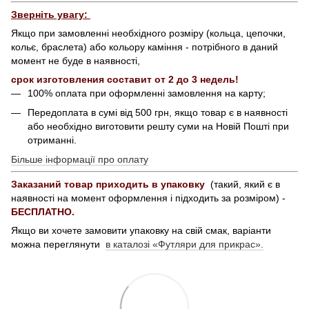
Зверніть увагу:
Якщо при замовленні необхідного розміру (кольца, цепочки,
кольє, браслета) або кольору каміння - потрібного в даний
момент не буде в наявності,
срок изготовления составит от 2 до 3 недель!
100% оплата при оформленні замовлення на карту;
Передоплата в сумі від 500 грн, якщо товар є в наявності
або необхідно виготовити решту суми на Новій Пошті при
отриманні.
Більше інформації про оплату
Заказаний товар приходить в упаковку
(такий, який є в
наявності на момент оформлення і підходить за розміром) -
БЕСПЛАТНО.
Якщо ви хочете замовити упаковку на свій смак, варіанти
можна переглянути
в каталозі «Футляри для прикрас».