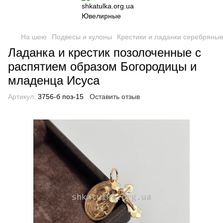
На шею
Подвесы и кулоны
Крестики и ладанки серебряные
Ладанка и крестик позолоченные с
распятием образом Богородицы и
младенца Исуса
Артикул:
3756-б поз-15
Оставить отзыв