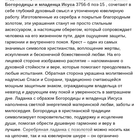
Богородицы и младенца Исуса
3756-б поз-15 , сочетают в
себе глубокий духовный смысл и утонченную ювелирную
работу. Изготовленные из серебра и покрытые благородным
золотом, эти украшения станут не просто стильным
аксессуаром, а настоящим оберегом, который сопровождает
человека на его жизненном пути, даря ощущение защиты,
гармонии и внутреннего покоя. Крест – один из самых
значимых символов христианства, воплощение жертвы,
искупления и бесконечной божественной любви. На его
лицевой стороне изображено распятие – напоминание о
духовной стойкости и вере, которые помогают преодолевать
любые испытания. Обратная сторона украшена молитвенной
надписью Спаси и Сохрани, традиционно считающейся
мощным защитным знаком, ограждающим владельца от
невзгод и дарующим ему покой и уверенность в завтрашнем
дне. Ладанка с образом Богородицы и младенца Иисуса
наполнена светлой энергетикой материнской любви, заботы и
милосердия. Богородица в христианской традиции
символизирует покровительство, поддержку и исцеление
души, помогая обрести душевную гармонию и веру в
лучшее.
Серебряная ладанка с позолотой
можно носить как
на цепочке, так и на ювелирном шнуре – он органично