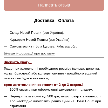
Написать отзыв
Доставка
Оплата
Склад Новой Пошти (вся Україна);
Курьером Новой Пошты (вся Україна);
Самовывоз из г. Біла Церква, Київська обл.
Більше інформації про доставку
Зверніть увагу:
Якщо при замовленні необхідного розміру (кольца, цепочки,
кольє, браслета) або кольору каміння - потрібного в даний
момент не буде в наявності,
срок изготовления составит от 2 до 3 недель!
100% оплата при оформленні замовлення на карту;
Передоплата в сумі від 500 грн, якщо товар є в наявності
або необхідно виготовити решту суми на Новій Пошті при
отриманні.