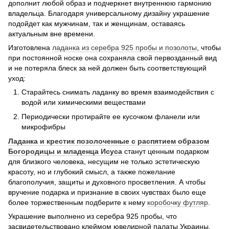
дополнит любой образ и подчеркнет внутреннюю гармонию
владельца. Благодаря универсальному дизайну украшение
подойдет как мужчинам, так и женщинам, оставаясь
актуальным вне времени.
Изготовлена
ладанка из серебра 925 пробы и поз
олоты
, чтобы
при постоянной носке она сохраняла свой первозданный вид
и не потеряла блеск за ней должен быть соответствующий
уход:
Старайтесь снимать ладанку во время взаимодействия с
водой или химическими веществами
Периодически протирайте ее кусочком фланели или
микрофибры
Ладанка и крестик позолоченные с распятием образом
Богородицы и младенца Исуса
станут ценным подарком
для близкого человека, несущим не только эстетическую
красоту, но и глубокий смысл, а также пожелание
благополучия, защиты и духовного просветления. А чтобы
вручение подарка и признание в своих чувствах было еще
более торжественным подберите к нему
коробочку футляр
.
Украшение выполнено из серебра 925 пробы, что
засвидетельствовано клеймом ювелирной палаты Украины.