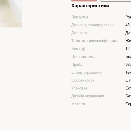
Характеристики
Покрытие
Ро
Длина кулона/подвески
45
Для кого
Дл
Тематика рисунка/формы
Же
Вес (гр)
12
Цвет металла
Бе
Проба
92
Стиль украшения
Те
Особенности
С 
Упаковка
Ес
Дизайн украшения
Бе
Металл
Се