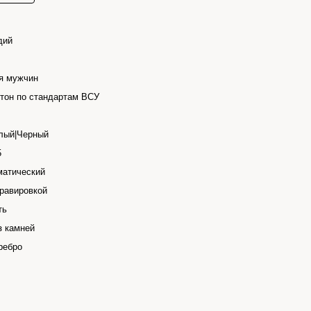
дий
я мужчин
тон по стандартам ВСУ
лый|Черный
5
матический
гравировкой
ть
з камней
ребро