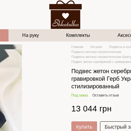
На руку
Комплекты
Аксес
Главная
На шею
Подвесы и ку
Подвесы жетоны патриотические
Подвесы жетоны патриотические Шкат
Подвес жетон серебряный с гравировк
Подвес жетон серебр
гравировкой Герб Ук
стилизированный
Под заказ
Оставить отзыв
13 044 грн
Купить
Быстрый з