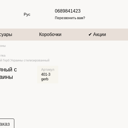
0689841423
Рус
Перезвонить вам?
суары
Коробочки
✔ Акции
лоны
улка
ой Герб Украины стилизированный
яный с
Артикул
401-3
раины
gerb
аказ