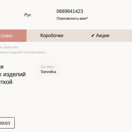
0689841423
Рус
Перезвонить вам?
суары
Коробочки
✔ Акции
ры Шкатулка
ирных изделий многоразовая с
 и
Артикул
Servetka
х изделий
иткой
аказ