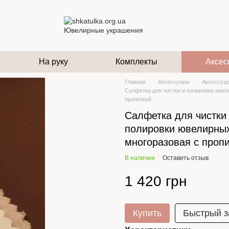
На руку
Комплекты
Аксес
Главная
Аксессуары
Аксессуа
Салфетка для чистки и полировки ювел
пропиткой
Салфетка для чистки
полировки ювелирны
многоразовая с проп
В наличии
Оставить отзыв
1 420 грн
Купить
Быстрый з