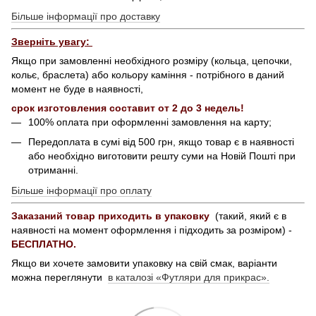
Більше інформації про доставку
Зверніть увагу:
Якщо при замовленні необхідного розміру (кольца, цепочки,
кольє, браслета) або кольору каміння - потрібного в даний
момент не буде в наявності,
срок изготовления составит от 2 до 3 недель!
100% оплата при оформленні замовлення на карту;
Передоплата в сумі від 500 грн, якщо товар є в наявності
або необхідно виготовити решту суми на Новій Пошті при
отриманні.
Більше інформації про оплату
Заказаний товар приходить в упаковку
(такий, який є в
наявності на момент оформлення і підходить за розміром) -
БЕСПЛАТНО.
Якщо ви хочете замовити упаковку на свій смак, варіанти
можна переглянути
в каталозі «Футляри для прикрас».