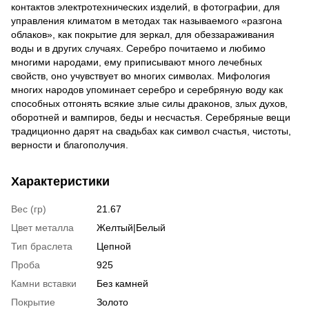
контактов электротехнических изделий, в фотографии, для
управления климатом в методах так называемого «разгона
облаков», как покрытие для зеркал, для обеззараживания
воды и в других случаях. Серебро почитаемо и любимо
многими народами, ему приписывают много лечебных
свойств, оно учувствует во многих символах. Мифология
многих народов упоминает серебро и серебряную воду как
способных отгонять всякие злые силы драконов, злых духов,
оборотней и вампиров, беды и несчастья. Серебряные вещи
традиционно дарят на свадьбах как символ счастья, чистоты,
верности и благополучия.
Характеристики
Вес (гр)
21.67
Цвет металла
Желтый|Белый
Тип браслета
Цепной
Проба
925
Камни вставки
Без камней
Покрытие
Золото