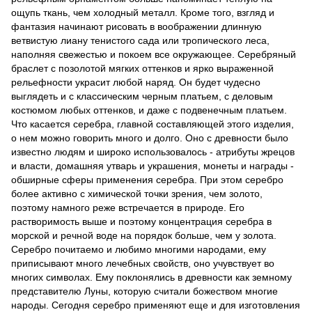
ощупь ткань, чем холодный металл. Кроме того, взгляд и
фантазия начинают рисовать в воображении длинную
ветвистую лиану тенистого сада или тропического леса,
наполняя свежестью и покоем все окружающее. Серебряный
браслет с позолотой мягких оттенков и ярко выраженной
рельефности украсит любой наряд. Он будет чудесно
выглядеть и с классическим черным платьем, с деловым
костюмом любых оттенков, и даже с подвенечным платьем.
Что касается серебра, главной составляющей этого изделия,
о нем можно говорить много и долго. Оно с древности было
известно людям и широко использовалось - атрибуты жрецов
и власти, домашняя утварь и украшения, монеты и награды -
обширные сферы применения серебра. При этом серебро
более активно с химической точки зрения, чем золото,
поэтому намного реже встречается в природе. Его
растворимость выше и поэтому концентрация серебра в
морской и речной воде на порядок больше, чем у золота.
Серебро почитаемо и любимо многими народами, ему
приписывают много лечебных свойств, оно учувствует во
многих символах. Ему поклонялись в древности как земному
представителю Луны, которую считали божеством многие
народы. Сегодня серебро применяют еще и для изготовления