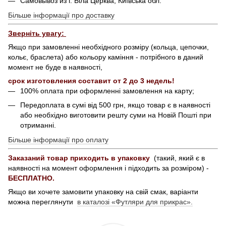
Самовывоз из г. Біла Церква, Київська обл.
Більше інформації про доставку
Зверніть увагу:
Якщо при замовленні необхідного розміру (кольца, цепочки,
кольє, браслета) або кольору каміння - потрібного в даний
момент не буде в наявності,
срок изготовления составит от 2 до 3 недель!
100% оплата при оформленні замовлення на карту;
Передоплата в сумі від 500 грн, якщо товар є в наявності
або необхідно виготовити решту суми на Новій Пошті при
отриманні.
Більше інформації про оплату
Заказаний товар приходить в упаковку
(такий, який є в
наявності на момент оформлення і підходить за розміром) -
БЕСПЛАТНО.
Якщо ви хочете замовити упаковку на свій смак, варіанти
можна переглянути
в каталозі «Футляри для прикрас».