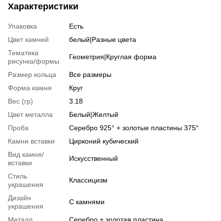
Характеристики
Упаковка
Есть
Цвет камней
белый|Разные цвета
Тематика
Геометрия|Круглая форма
рисунка/формы
Размер кольца
Все размеры
Форма камня
Круг
Вес (гр)
3.18
Цвет металла
Белый|Желтый
Проба
Серебро 925° + золотые пластины 375°
Камни вставки
Цирконий кубический
Вид камня/
Искусственный
вставки
Стиль
Классицизм
украшения
Дизайн
С камнями
украшения
Металл
Серебро + золотая пластина