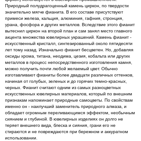
Природный полудрагоценный камень циркон, по твердости
значительно мягче фианита. В его составе присутствуют
примеси железа, кальция, алюминия, гафния, стронция,
урана, фосфора и других металлов. Вследствие этого фианит
вытеснил циркон на второй план и сам занял место главного
акцента множества ювелирных украшений. Камень фианит -
искусственный кристалл, синтезированный около пятидесяти
лет тому назад. Изначально фианит бесцветен. Но, добавляя
оксиды хрома, титана, неодима, цезия, кобальта или других
металлов в процесс непосредственного изготовления камня,
можно получить почти любой желаемый цвет. Обычно
изготавливают фианиты более двадцати различных оттенков,
начиная от голубых, зеленых и до горячих темно-красных,
черных. Фианит считают одним из самых разноцветных
искусственных ювелирных материалов, который по внешним
признакам напоминает природные самоцветы. По свойствам
именно он - наилучший заменитель природного алмаза, и
обладает огромным переливающимся эффектом, необычным
сиянием и глубиной. В ювелирных изделиях он долго не
теряет внешнего вида, блеска и сияния, грани его не
стираются и не повреждаются при бережном и аккуратном
использовании.