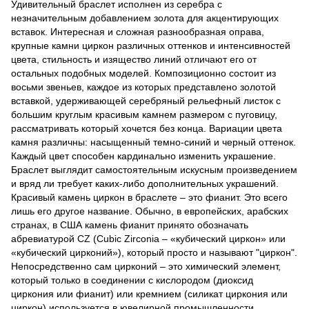
Удивительный браслет исполнен из серебра с
незначительным добавлением золота для акцентирующих
вставок. Интересная и сложная разнообразная оправа,
крупные камни циркон различных оттенков и интенсивностей
цвета, стильность и изящество линий отличают его от
остальных подобных моделей. Композиционно состоит из
восьми звеньев, каждое из которых представлено золотой
вставкой, удерживающей серебряный рельефный листок с
большим круглым красивым камнем размером с пуговицу,
рассматривать который хочется без конца. Вариации цвета
камня различны: насыщенный темно-синий и черный оттенок.
Каждый цвет способен кардинально изменить украшение.
Браслет выглядит самостоятельным искусным произведением
и вряд ли требует каких-либо дополнительных украшений.
Красивый камень циркон в браслете – это фианит. Это всего
лишь его другое название. Обычно, в европейских, арабских
странах, в США камень фианит принято обозначать
абревиатурой CZ (Cubic Zirconia – «кубический циркон» или
«кубический цирконий»), который просто и называют "циркон".
Непосредственно сам цирконий – это химический элемент,
который только в соединении с кислородом (диоксид
циркония или фианит) или кремнием (силикат циркония или
циркон) используется в ювелирной промышленности.