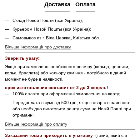
Доставка
Оплата
Склад Новой Пошти (вся Україна);
Курьером Новой Пошты (вся Україна);
Самовывоз из г. Біла Церква, Київська обл.
Більше інформації про доставку
Зверніть увагу:
Якщо при замовленні необхідного розміру (кольца, цепочки,
кольє, браслета) або кольору каміння - потрібного в даний
момент не буде в наявності,
срок изготовления составит от 2 до 3 недель!
100% оплата при оформленні замовлення на карту;
Передоплата в сумі від 500 грн, якщо товар є в наявності
або необхідно виготовити решту суми на Новій Пошті при
отриманні.
Більше інформації про оплату
Заказаний товар приходить в упаковку
(такий, який є в