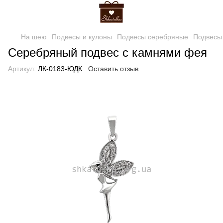
На шею
Подвесы и кулоны
Подвесы серебряные
Подвесы
Серебряный подвес с камнями фея
Артикул:
ЛК-0183-ЮДК
Оставить отзыв