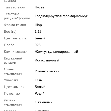
камней
Тип застежки
Пусет
Тематика
Гладкая|Круглая форма|Жемчуг
рисунка/формы
Форма камня
Шар
Вес (гр)
1.15
Цвет металла
Белый
Проба
925
Камни вставки
Жемчуг культивированный
Вид камня/
Искусственный
вставки
Стиль
Романтический
украшения
Упаковка
Есть
Цвет камней
Белый
Покрытие
Родий
Дизайн
С камнями
украшения
Металл
Серебро