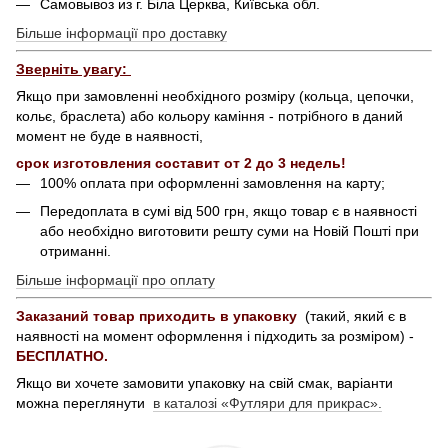
Самовывоз из г. Біла Церква, Київська обл.
Більше інформації про доставку
Зверніть увагу:
Якщо при замовленні необхідного розміру (кольца, цепочки,
кольє, браслета) або кольору каміння - потрібного в даний
момент не буде в наявності,
срок изготовления составит от 2 до 3 недель!
100% оплата при оформленні замовлення на карту;
Передоплата в сумі від 500 грн, якщо товар є в наявності
або необхідно виготовити решту суми на Новій Пошті при
отриманні.
Більше інформації про оплату
Заказаний товар приходить в упаковку
(такий, який є в
наявності на момент оформлення і підходить за розміром) -
БЕСПЛАТНО.
Якщо ви хочете замовити упаковку на свій смак, варіанти
можна переглянути
в каталозі «Футляри для прикрас».