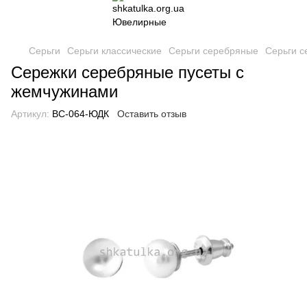
Серьги
Серьги классические
Серьги серебряные
Серьги с
Сережки серебряные пусеты с
жемчужинами
Артикул:
ВС-064-ЮДК
Оставить отзыв