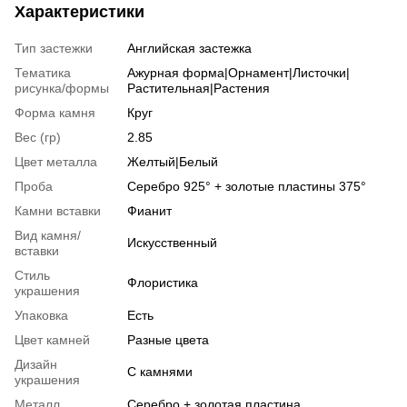
Характеристики
Тип застежки
Английская застежка
Тематика
Ажурная форма|Орнамент|Листочки|
рисунка/формы
Растительная|Растения
Форма камня
Круг
Вес (гр)
2.85
Цвет металла
Желтый|Белый
Проба
Серебро 925° + золотые пластины 375°
Камни вставки
Фианит
Вид камня/
Искусственный
вставки
Стиль
Флористика
украшения
Упаковка
Есть
Цвет камней
Разные цвета
Дизайн
С камнями
украшения
Металл
Серебро + золотая пластина