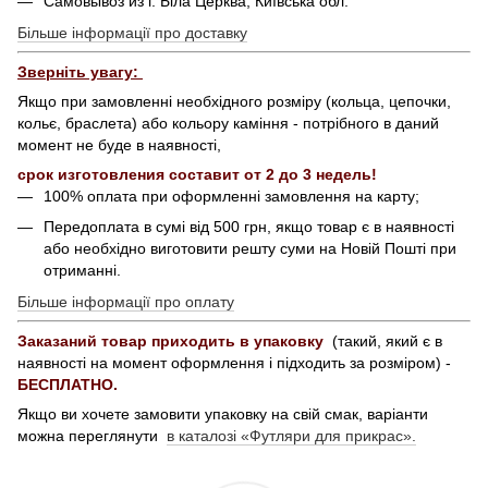
Самовывоз из г. Біла Церква, Київська обл.
Більше інформації про доставку
Зверніть увагу:
Якщо при замовленні необхідного розміру (кольца, цепочки,
кольє, браслета) або кольору каміння - потрібного в даний
момент не буде в наявності,
срок изготовления составит от 2 до 3 недель!
100% оплата при оформленні замовлення на карту;
Передоплата в сумі від 500 грн, якщо товар є в наявності
або необхідно виготовити решту суми на Новій Пошті при
отриманні.
Більше інформації про оплату
Заказаний товар приходить в упаковку
(такий, який є в
наявності на момент оформлення і підходить за розміром) -
БЕСПЛАТНО.
Якщо ви хочете замовити упаковку на свій смак, варіанти
можна переглянути
в каталозі «Футляри для прикрас».