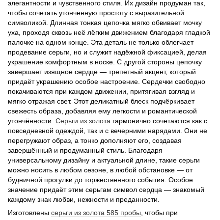
элегантности и чувственного стиля. Их дизайн продуман так,
чтобы сочетать утонченную простоту с выразительной
символикой. Длинная тонкая цепочка мягко обвивает мочку
уха, проходя сквозь неё лёгким движением благодаря гладкой
палочке на одном конце. Эта деталь не только облегчает
продевание серьги, но и служит надёжной фиксацией, делая
украшение комфортным в носке. С другой стороны цепочку
завершает изящное сердце — трепетный акцент, который
придаёт украшению особое настроение. Сердечки свободно
покачиваются при каждом движении, притягивая взгляд и
мягко отражая свет. Этот деликатный блеск подчёркивает
свежесть образа, добавляя ему легкости и романтической
утончённости.
Серьги из
золота
гармонично сочетаются как с
повседневной одеждой, так и с вечерними нарядами. Они не
перегружают образ, а тонко дополняют его, создавая
завершённый и продуманный стиль. Благодаря
универсальному дизайну и актуальной длине, такие серьги
можно носить в любом сезоне, в любой обстановке — от
будничной прогулки до торжественного события. Особое
значение придаёт этим серьгам символ сердца — знакомый
каждому знак любви, нежности и преданности.
Изготовлены
серьги из
золота 585 пробы
, чтобы при