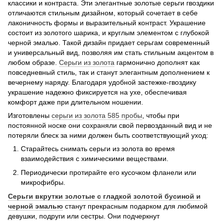
классики и контраста. Эти элегантные золотые серьги гвоздики
отличаются стильным дизайном, который сочетает в себе
лаконичность формы и выразительный контраст. Украшение
состоит из золотого шарика, и круглым элементом с глубокой
черной эмалью. Такой дизайн придает серьгам современный
и универсальный вид, позволяя им стать стильным акцентом в
любом образе.
Серьги из
золота
гармонично дополнят как
повседневный стиль, так и станут элегантным дополнением к
вечернему наряду. Благодаря удобной застежке-гвоздику
украшение надежно фиксируется на ухе, обеспечивая
комфорт даже при длительном ношении.
Изготовлены
серьги из
золота 585 пробы
, чтобы при
постоянной носке они сохраняли свой первозданный вид и не
потеряли блеск за ними должен быть соответствующий уход:
Старайтесь снимать серьги из золота во время
взаимодействия с химическими веществами.
Периодически протирайте его кусочком фланели или
микрофибры.
Серьги вкрутки золотые с гладкой золотой бусиной и
черной эмалью
станут прекрасным подарком для любимой
девушки, подруги или сестры. Они подчеркнут