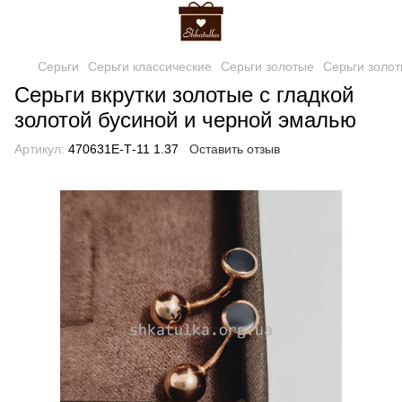
Серьги
Серьги классические
Серьги золотые
Серьги золо
Серьги вкрутки золотые с гладкой
золотой бусиной и черной эмалью
Артикул:
470631Е-Т-11 1.37
Оставить отзыв