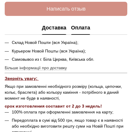
Написать отзыв
Доставка
Оплата
Склад Новой Пошти (вся Україна);
Курьером Новой Пошты (вся Україна);
Самовывоз из г. Біла Церква, Київська обл.
Більше інформації про доставку
Зверніть увагу:
Якщо при замовленні необхідного розміру (кольца, цепочки,
кольє, браслета) або кольору каміння - потрібного в даний
момент не буде в наявності,
срок изготовления составит от 2 до 3 недель!
100% оплата при оформленні замовлення на карту;
Передоплата в сумі від 500 грн, якщо товар є в наявності
або необхідно виготовити решту суми на Новій Пошті при
отриманні.