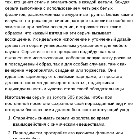
тех, кто ценит стиль и элегантность в каждой детали. Каждая
серьга выполнена с использованием четырех белых
фианитов, расположенных в аккуратные группы. Белые камни
излучают потрясающее сияние, которое становится особенно
заметным при любом освещении, и отражает свет таким
образом, что каждый взгляд на эти серьги вызывает
восхищение. Их идеальное исполнение и утонченный дизайн
делают эти серьги универсальным украшением для любого
случая.
Серьги из
золота
прекрасно подойдут как для
ежедневного использования, добавляя легкую нотку роскоши
в повседневный образ, так и для особых случаев, таких как
вечерние мероприятия, свидания или торжества. Они
идеально гармонируют с любыми нарядами, от простого
делового костюма до вечернего платья, подчеркивая
индивидуальность и чувство стиля своей обладательницы.
Изготовлены
серьги из
золота 585 пробы
, чтобы при
постоянной носке они сохраняли свой первозданный вид и не
потеряли блеск за ними должен быть соответствующий уход:
Старайтесь снимать серьги из золота во время
взаимодействия с химическими веществами.
Периодически протирайте его кусочком фланели или
микрофибры.