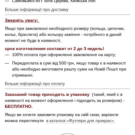
Самовывоз из г. Біла Церква, Київська обл.
Більше інформації про доставку
Зверніть увагу:
Якщо при замовленні необхідного розміру (кольца, цепочки,
кольє, браслета) або кольору каміння - потрібного в даний
момент не буде в наявності,
срок изготовления составит от 2 до 3 недель!
100% оплата при оформленні замовлення на карту;
Передоплата в сумі від 500 грн, якщо товар є в наявності
або необхідно виготовити решту суми на Новій Пошті при
отриманні.
Більше інформації про оплату
Заказаний товар приходить в упаковку
(такий, який є в
наявності на момент оформлення і підходить за розміром) -
БЕСПЛАТНО.
Якщо ви хочете замовити упаковку на свій смак, варіанти
можна переглянути
в каталозі «Футляри для прикрас».