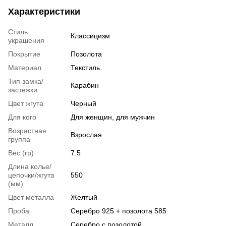
Характеристики
Стиль
Классицизм
украшения
Покрытие
Позолота
Материал
Текстиль
Тип замка/
Карабин
застежки
Цвет жгута
Черный
Для кого
Для женщин, для мужчин
Возрастная
Взрослая
группа
Вес (гр)
7.5
Длина колье/
цепочки/жгута
550
(мм)
Цвет металла
Желтый
Проба
Серебро 925 + позолота 585
Металл
Серебро с позолотой