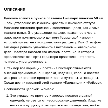
Описание
Цепочка золотая ручное плетение Бисмарк плоский 50 см
– олицетворение изысканной красоты и высокого статуса.
Название плетения громкое и запоминающееся, как и сама
техника витья. Это украшение на шею, названное в честь
известного политического деятеля Германской империи,
который привел ее к историческому расцвету. Имя Отто фон
Бисмарка решили увековечить в нетленном – ювелирном
деле. Мастера назвали его именем плетение, в котором
прослеживаются черты характера правителя – строгость,
четкость, упорядоченность.
С тех пор все вариации плетения бисмарк отличаются
высокой прочностью, они крепки, надежны, хорошо носятся,
их в равной степени предпочитают и мужчины, и женщины.
Среди других названий этой техники «Кардинал» и «Кайзер».
Особенности цепочек Бисмарк:
Это украшение прочное и хорошо носится с разной
одеждой, не рвется от неосторожных движений. Изделие
носят и под одеждой, но лучше всего поверх нее, чтобы