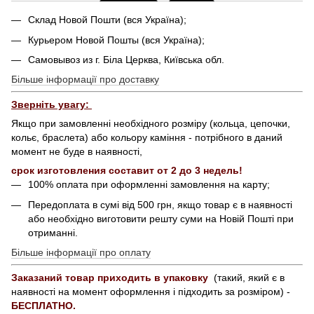
Склад Новой Пошти (вся Україна);
Курьером Новой Пошты (вся Україна);
Самовывоз из г. Біла Церква, Київська обл.
Більше інформації про доставку
Зверніть увагу:
Якщо при замовленні необхідного розміру (кольца, цепочки,
кольє, браслета) або кольору каміння - потрібного в даний
момент не буде в наявності,
срок изготовления составит от 2 до 3 недель!
100% оплата при оформленні замовлення на карту;
Передоплата в сумі від 500 грн, якщо товар є в наявності
або необхідно виготовити решту суми на Новій Пошті при
отриманні.
Більше інформації про оплату
Заказаний товар приходить в упаковку
(такий, який є в
наявності на момент оформлення і підходить за розміром) -
БЕСПЛАТНО.