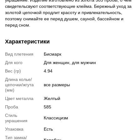
украшение. Изделие изготовлено из золота 585 пробы, о чем
свидетельсвуют соответствующие клейма. Бережный уход за
золотой цепочкой продлит красоту и привлекательность,
поэтому снимайте ее перед душем, сауной, бассейном и
перед сном.
Характеристики
Вид плетения
Бисмарк
Для кого
Для женщин, для мужчин
Вес (гр)
4.94
Длина колье/
цепочки/жгута
все размеры
(мм)
Цвет металла
Желтый
Проба
585
Стиль
Классицизм
украшения
Упаковка
Есть
Тип замка/