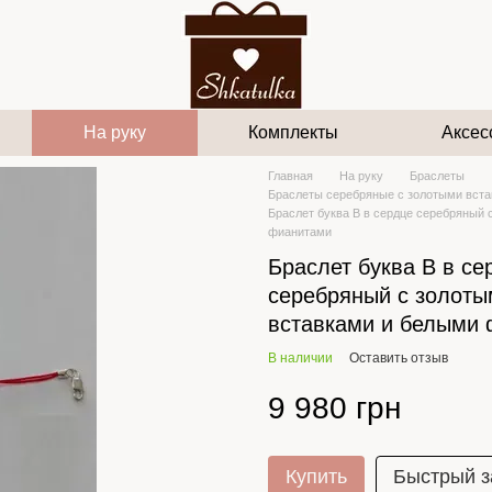
На руку
Комплекты
Аксес
Главная
На руку
Браслеты
Браслеты серебряные с золотыми вст
Браслет буква В в сердце серебряный 
фианитами
Браслет буква В в се
серебряный с золоты
вставками и белыми
В наличии
Оставить отзыв
9 980 грн
Купить
Быстрый з