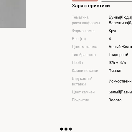
Характеристики
Тематика
Буквы|Люди|
рисунка/формы
Валентина|Д
Форма камня
Круг
Вес (гр)
4
Цвет металла
Белый|Желт
Тип браслета
Глидерный
Проба
925 + 375
Камни вставки
Фианит
Вид камня/
Искусственн
вставки
Цвет камней
белый|Разны
Покрытие
Золото