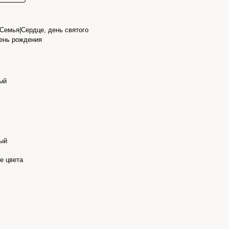
Семья|Сердце, день святого
ень рождения
ый
ый
е цвета