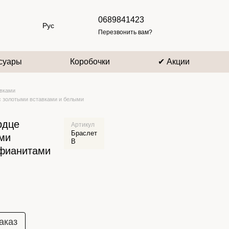
0689841423
Рус
Перезвонить вам?
суары
Коробочки
✔ Акции
авками
с золотыми вставками и белыми
рдце
Артикул
Браслет
ми
В
 фианитами
аказ