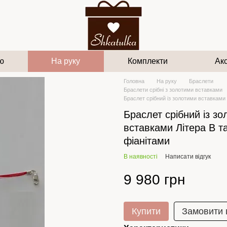
ю
На руку
Комплекти
Ак
Головна
На руку
Браслети
Браслети срібні з золотими вставками
Браслет срібний із золотими вставками 
Браслет срібний із з
вставками Літера В т
фіанітами
В наявності
Написати відгук
9 980 грн
Купити
Замовити