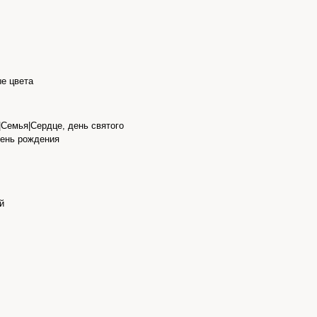
е цвета
Семья|Сердце, день святого
ень рождения
й