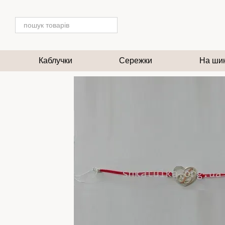
Перейти до основного контенту
Каблучки
Сережки
На ши