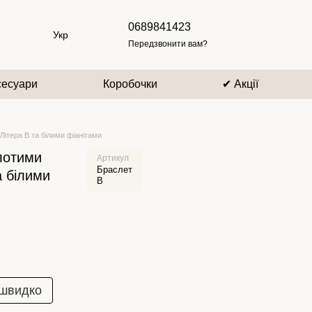
0689841423
Укр
Передзвонити вам?
сесуари
Коробочки
✔ Акції
Літера В та білими фіанітами
олотими
Артикул
Браслет
а білими
В
 швидко