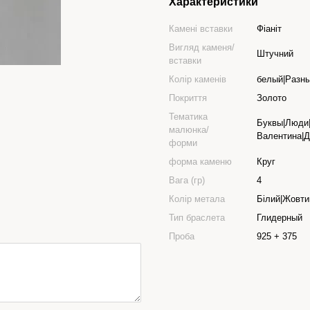
Характеристики
Камені вставки
Фіаніт
Вигляд каменя/
Штучний
вставки
Колір каменів
белый|Разны
Покриття
Золото
Тематика
Буквы|Люди|
малюнка/
Валентина|Д
форми
форма каменю
Круг
Вага (гр)
4
Колір метала
Білий|Жовти
Тип браслета
Глидерный
Проба
925 + 375