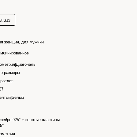
аказ
ля женщин, для мужчин
омбинированное
ометрия|Диагональ
се размеры
зрослая
07
елтый|Белый
ребро 925° + золотые пластины
5°
ометрия