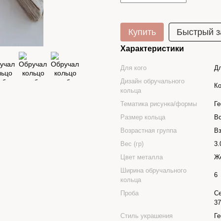
Купить
Быстрый з
Характеристики
Для кого
Д
Дизайн обручального
К
кольца
Тематика рисунка/формы
Ге
Размер кольца
В
Возрастная группа
В
Вес (гр)
3.
Цвет металла
Ж
Ширина обручального
6
кольца
Проба
Се
37
Стиль украшения
Ге