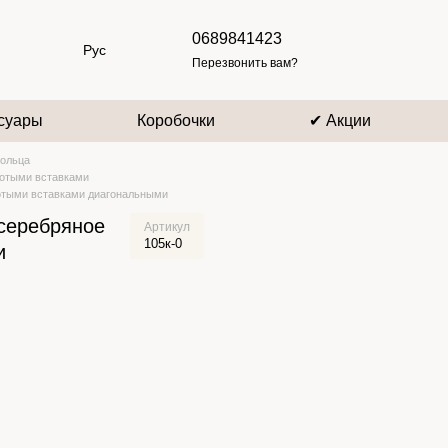
0689841423
Рус
Перезвонить вам?
суары
Коробочки
✔ Акции
ольца
лотыми вставками
отыми вставками диагональными
серебряное
Артикул
105к-0
и