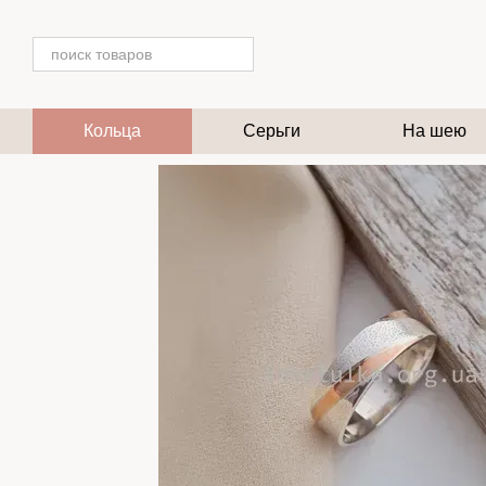
Перейти к основному контенту
Кольца
Серьги
На шею