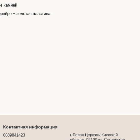
з камней
ребро + золотая пластина
Контактная информация
0689841423
г. Белая Церковь, Киевской
области, 09100 ул. Сухоярская