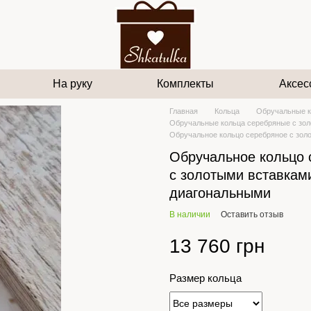
На руку
Комплекты
Аксес
Главная
Кольца
Обручальные к
Обручальные кольца серебряные с зо
Обручальное кольцо серебряное с зол
Обручальное кольцо 
с золотыми вставкам
диагональными
В наличии
Оставить отзыв
13 760 грн
Размер кольца