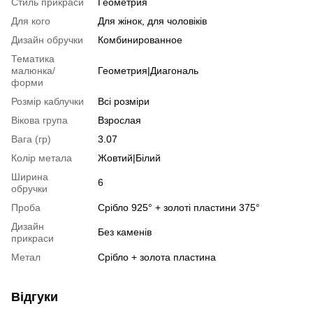
Стиль прикраси
Геометрия
Для кого
Для жінок, для чоловіків
Дизайн обручки
Комбинированное
Тематика
малюнка/
Геометрия|Диагональ
форми
Розмір каблучки
Всі розміри
Вікова група
Взрослая
Вага (гр)
3.07
Колір метала
Жовтий|Білий
Ширина
6
обручки
Проба
Срібло 925° + золоті пластини 375°
Дизайн
Без каменів
прикраси
Метал
Срібло + золота пластина
Відгуки