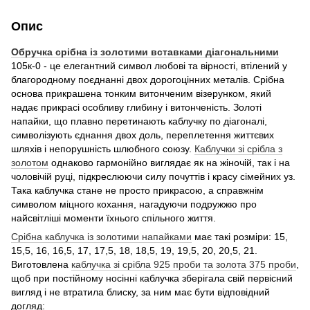
Опис
Обручка срібна із золотими вставками діагональними
105к-0 - це елегантний символ любові та вірності, втілений у
благородному поєднанні двох дорогоцінних металів. Срібна
основа прикрашена тонким витонченим візерунком, який
надає прикрасі особливу глибину і витонченість. Золоті
напайки, що плавно перетинають каблучку по діагоналі,
символізують єднання двох доль, переплетення життєвих
шляхів і непорушність шлюбного союзу.
Каблучки зі срібла з
золотом
однаково гармонійно виглядає як на жіночій, так і на
чоловічій руці, підкреслюючи силу почуттів і красу сімейних уз.
Така каблучка стане не просто прикрасою, а справжнім
символом міцного кохання, нагадуючи подружжю про
найсвітліші моменти їхнього спільного життя.
Срібна каблучка із золотими напайками
має такі розміри: 15,
15,5, 16, 16,5, 17, 17,5, 18, 18,5, 19, 19,5, 20, 20,5, 21.
Виготовлена
каблучка зі срібла 925 проби та золота 375 проби
,
щоб при постійному носінні каблучка зберігала свій первісний
вигляд і не втратила блиску, за ним має бути відповідний
догляд: