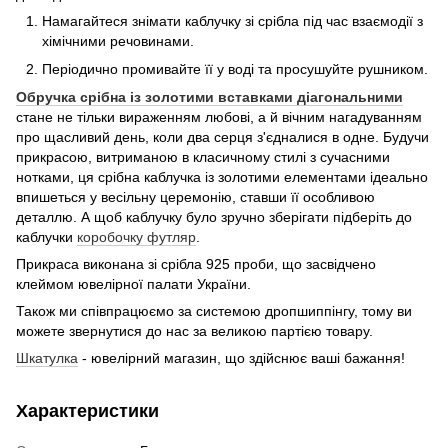
Намагайтеся знімати каблучку зі срібла під час взаємодії з
хімічними речовинами.
Періодично промивайте її у воді та просушуйте рушником.
Обручка срібна із золотими вставками діагональними
стане не тільки вираженням любові, а й вічним нагадуванням
про щасливий день, коли два серця з'єдналися в одне. Будучи
прикрасою, витриманою в класичному стилі з сучасними
нотками, ця срібна каблучка із золотими елементами ідеально
впишеться у весільну церемонію, ставши її особливою
деталлю. А щоб каблучку було зручно зберігати підберіть до
каблучки
коробочку футляр
.
Прикраса виконана зі срібла 925 проби, що засвідчено
клеймом ювелірної палати України.
Також ми співпрацюємо за системою дропшиппінгу, тому ви
можете звернутися до нас за великою партією товару.
Шкатулка
- ювелірний магазин, що здійснює ваші бажання!
Характеристики