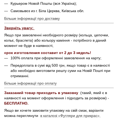
Курьером Новой Пошты (вся Україна);
Самовывоз из г. Біла Церква, Київська обл.
Більше інформації про доставку
Зверніть увагу:
Якщо при замовленні необхідного розміру (кольца, цепочки,
кольє, браслета) або кольору каміння - потрібного в даний
момент не буде в наявності,
срок изготовления составит от 2 до 3 недель!
100% оплата при оформленні замовлення на карту;
Передоплата в сумі від 500 грн, якщо товар є в наявності
або необхідно виготовити решту суми на Новій Пошті при
отриманні.
Більше інформації про оплату
Заказаний товар приходить в упаковку
(такий, який є в
наявності на момент оформлення і підходить за розміром) -
БЕСПЛАТНО.
Якщо ви хочете замовити упаковку на свій смак, варіанти
можна переглянути
в каталозі «Футляри для прикрас».