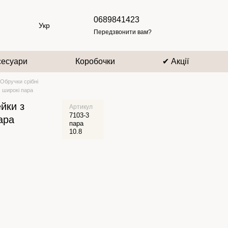
0689841423
Укр
Передзвонити вам?
сесуари
Коробочки
✔ Акції
Обручки срібні
 широкі пара
йки з
Артикул
7103-3
ара
пара
10.8