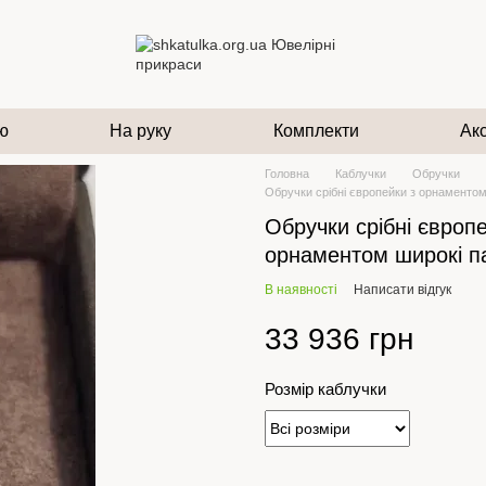
ю
На руку
Комплекти
Ак
Головна
Каблучки
Обручки
Обручки срібні європейки з орнаментом
Обручки срібні європе
орнаментом широкі п
В наявності
Написати відгук
33 936 грн
Розмір каблучки