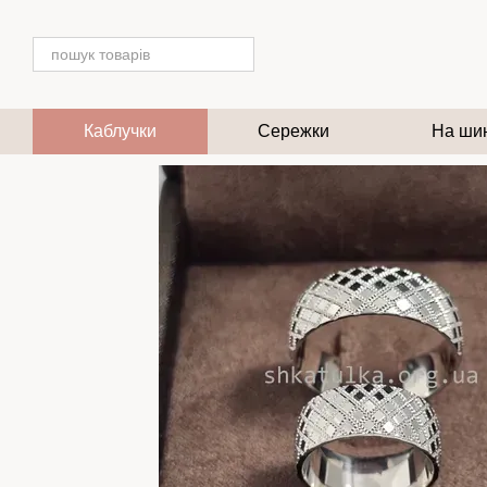
Перейти до основного контенту
Каблучки
Сережки
На ши