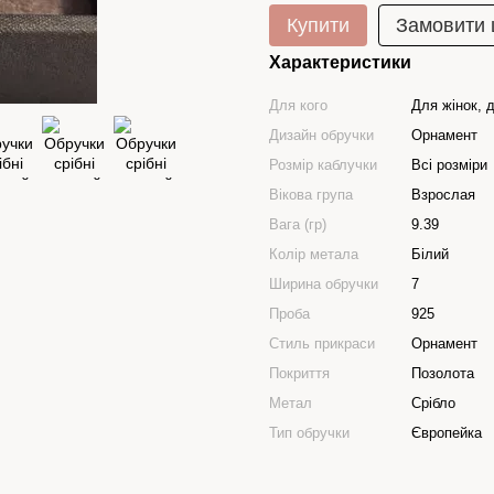
Купити
Замовити
Характеристики
Для кого
Для жінок, д
Дизайн обручки
Орнамент
Розмір каблучки
Всі розміри
Вікова група
Взрослая
Вага (гр)
9.39
Колір метала
Білий
Ширина обручки
7
Проба
925
Стиль прикраси
Орнамент
Покриття
Позолота
Метал
Срібло
Тип обручки
Європейка